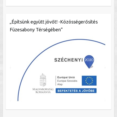
„Építsünk együtt jövőt! -Közösségerősítés
Füzesabony Térségében”