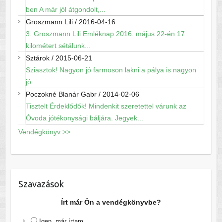
ben A már jól átgondolt,...
Groszmann Lili
/
2016-04-16
3. Groszmann Lili Emléknap 2016. május 22-én 17
kilométert sétálunk...
Sztárok
/
2015-06-21
Sziasztok! Nagyon jó farmoson lakni a pálya is nagyon
jó...
Poczokné Blanár Gabr
/
2014-02-06
Tisztelt Érdeklődők! Mindenkit szeretettel várunk az
Óvoda jótékonysági báljára. Jegyek...
Vendégkönyv >>
Szavazások
Írt már Ön a vendégkönyvbe?
Igen, már írtam.