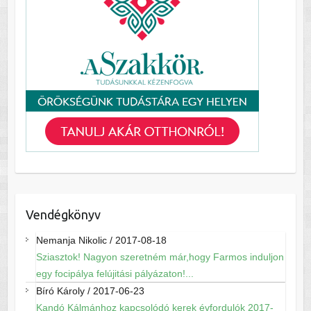
Vendégkönyv
Nemanja Nikolic
/
2017-08-18
Sziasztok! Nagyon szeretném már,hogy Farmos induljon
egy focipálya felújitási pályázaton!...
Bíró Károly
/
2017-06-23
Kandó Kálmánhoz kapcsolódó kerek évfordulók 2017-