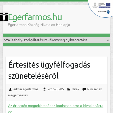
szköztár megnyitása
Egerfarmos.hu
Egerfarmos Község Hivatalos Honlapja
Értesítés ügyfélfogadás
szünetelésérõl
admin.egerfarmos
2015-05-05
Hírek
Nincsenek
megjegyzések
Az értesítés megtekintéséhez kattintson erre a hivatkozásra
>>