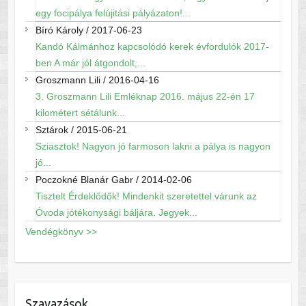
egy focipálya felújitási pályázaton!...
Bíró Károly
/
2017-06-23
Kandó Kálmánhoz kapcsolódó kerek évfordulók 2017-
ben A már jól átgondolt,...
Groszmann Lili
/
2016-04-16
3. Groszmann Lili Emléknap 2016. május 22-én 17
kilométert sétálunk...
Sztárok
/
2015-06-21
Sziasztok! Nagyon jó farmoson lakni a pálya is nagyon
jó...
Poczokné Blanár Gabr
/
2014-02-06
Tisztelt Érdeklődők! Mindenkit szeretettel várunk az
Óvoda jótékonysági báljára. Jegyek...
Vendégkönyv >>
Szavazások