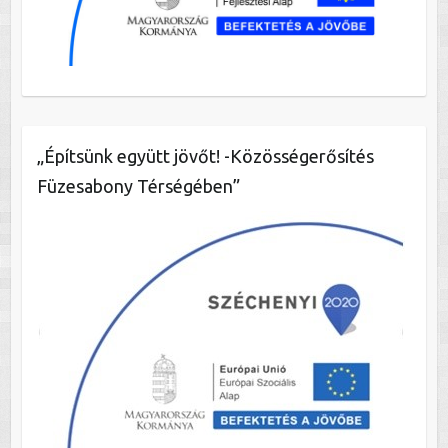
„Építsünk együtt jövőt! -Közösségerősítés
Füzesabony Térségében”