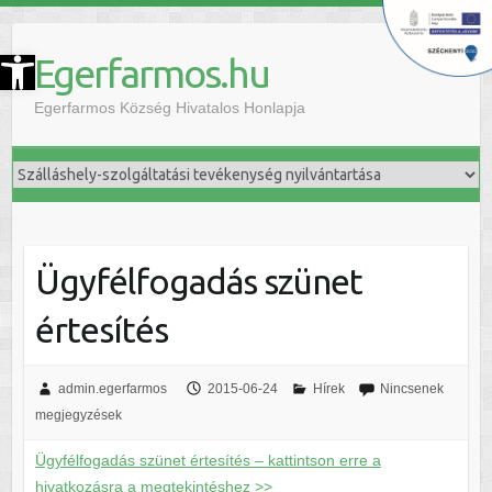
szköztár megnyitása
Egerfarmos.hu
Egerfarmos Község Hivatalos Honlapja
Ügyfélfogadás szünet
értesítés
admin.egerfarmos
2015-06-24
Hírek
Nincsenek
megjegyzések
Ügyfélfogadás szünet értesítés – kattintson erre a
hivatkozásra a megtekintéshez >>