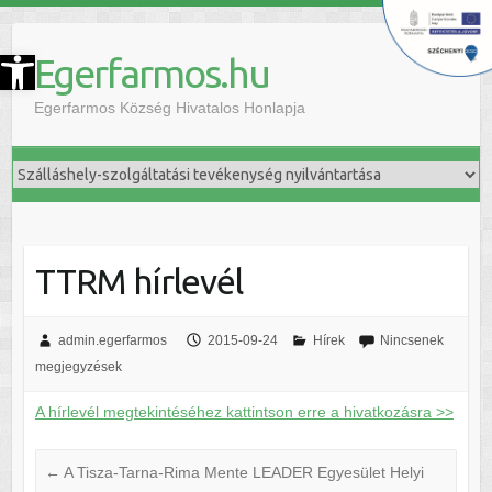
szköztár megnyitása
Egerfarmos.hu
Egerfarmos Község Hivatalos Honlapja
TTRM hírlevél
admin.egerfarmos
2015-09-24
Hírek
Nincsenek
megjegyzések
A hírlevél megtekintéséhez kattintson erre a hivatkozásra >>
←
A Tisza-Tarna-Rima Mente LEADER Egyesület Helyi