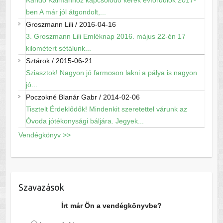
Kandó Kálmánhoz kapcsolódó kerek évfordulók 2017-
ben A már jól átgondolt,...
Groszmann Lili
/
2016-04-16
3. Groszmann Lili Emléknap 2016. május 22-én 17
kilométert sétálunk...
Sztárok
/
2015-06-21
Sziasztok! Nagyon jó farmoson lakni a pálya is nagyon
jó...
Poczokné Blanár Gabr
/
2014-02-06
Tisztelt Érdeklődők! Mindenkit szeretettel várunk az
Óvoda jótékonysági báljára. Jegyek...
Vendégkönyv >>
Szavazások
Írt már Ön a vendégkönyvbe?