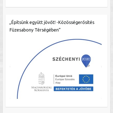
„Építsünk együtt jövőt! -Közösségerősítés
Füzesabony Térségében”