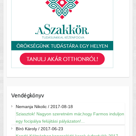
Vendégkönyv
Nemanja Nikolic
/
2017-08-18
Sziasztok! Nagyon szeretném már,hogy Farmos induljon
egy focipálya felújitási pályázaton!...
Bíró Károly
/
2017-06-23