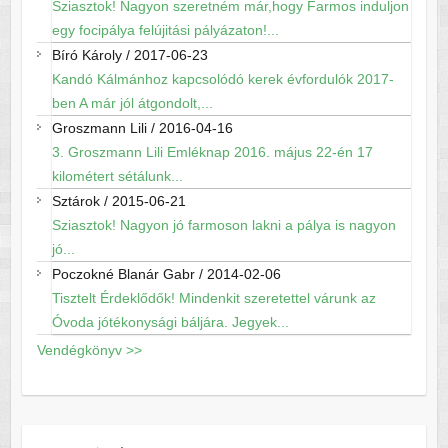
Sziasztok! Nagyon szeretném már,hogy Farmos induljon
egy focipálya felújitási pályázaton!...
Bíró Károly
/
2017-06-23
Kandó Kálmánhoz kapcsolódó kerek évfordulók 2017-
ben A már jól átgondolt,...
Groszmann Lili
/
2016-04-16
3. Groszmann Lili Emléknap 2016. május 22-én 17
kilométert sétálunk...
Sztárok
/
2015-06-21
Sziasztok! Nagyon jó farmoson lakni a pálya is nagyon
jó...
Poczokné Blanár Gabr
/
2014-02-06
Tisztelt Érdeklődők! Mindenkit szeretettel várunk az
Óvoda jótékonysági báljára. Jegyek...
Vendégkönyv >>