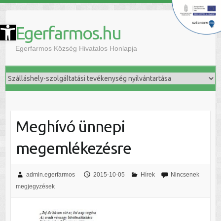
szköztár megnyitása
Egerfarmos.hu
Egerfarmos Község Hivatalos Honlapja
Meghívó ünnepi
megemlékezésre
admin.egerfarmos
2015-10-05
Hírek
Nincsenek
megjegyzések