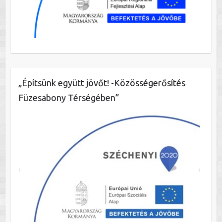
„Építsünk együtt jövőt! -Közösségerősítés
Füzesabony Térségében”