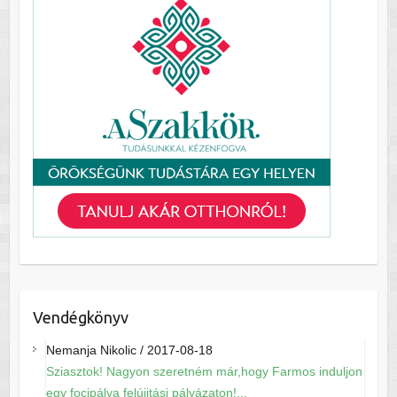
Vendégkönyv
Nemanja Nikolic
/
2017-08-18
Sziasztok! Nagyon szeretném már,hogy Farmos induljon
egy focipálya felújitási pályázaton!...