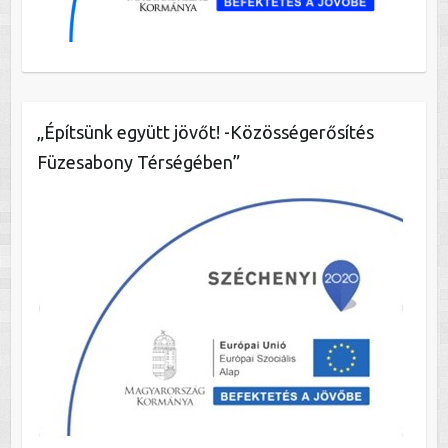
„Építsünk együtt jövőt! -Közösségerősítés
Füzesabony Térségében”