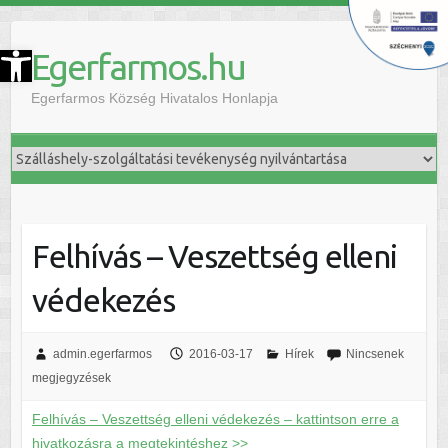
szköztár megnyitása
Egerfarmos.hu
Egerfarmos Község Hivatalos Honlapja
Felhívás – Veszettség elleni
védekezés
admin.egerfarmos
2016-03-17
Hírek
Nincsenek
megjegyzések
Felhívás – Veszettség elleni védekezés – kattintson erre a
hivatkozásra a megtekintéshez >>