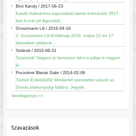
Bíró Károly
/
2017-06-23
Kandó Kálmánhoz kapcsolódó kerek évfordulók 2017-
ben A már jól átgondolt,...
Groszmann Lili
/
2016-04-16
3. Groszmann Lili Emléknap 2016. május 22-én 17
kilométert sétálunk...
Sztárok
/
2015-06-21
Sziasztok! Nagyon jó farmoson lakni a pálya is nagyon
jó...
Poczokné Blanár Gabr
/
2014-02-06
Tisztelt Érdeklődők! Mindenkit szeretettel várunk az
Óvoda jótékonysági báljára. Jegyek...
Vendégkönyv >>
Szavazások