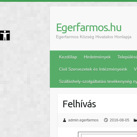
Egerfarmos.hu
szköztár megnyitása
Egerfarmos Község Hivatalos Honlapja
Kezdőlap
Hirdetmények
Település
Civil Szervezetek és Intézményeink
V
Szálláshely-szolgáltatási tevékenység ny
Felhívás
admin.egerfarmos
2016-08-05