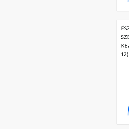
ÉS
SZ
KE
12)