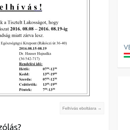
Felhívás eboltásra
→
zólás?