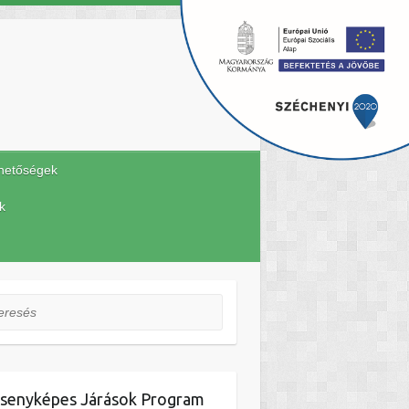
hetőségek
k
esés
senyképes Járások Program