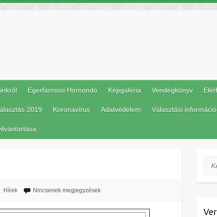
ünkről
Egerfarmosi Hírmondó
Képgaléria
Vendégkönyv
Elér
álasztás 2019
Koronavírus
Adatvédelem
Választási információ
ilvántartása
Ker
Hírek
Nincsenek megjegyzések
Ver