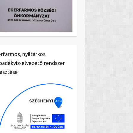
rfarmos, nyíltárkos
padékvíz-elvezető rendszer
lesztése