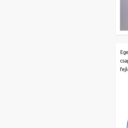
Ege
csa
fej