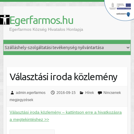
szköztár megnyitása
Egerfarmos.hu
Egerfarmos Község Hivatalos Honlapja
Választási iroda közlemény
admin.egerfarmos
2016-09-15
Hírek
Nincsenek
megjegyzések
Választási iroda közlemény – kattintson erre a hivatkozásra
a megtekintéshez >>