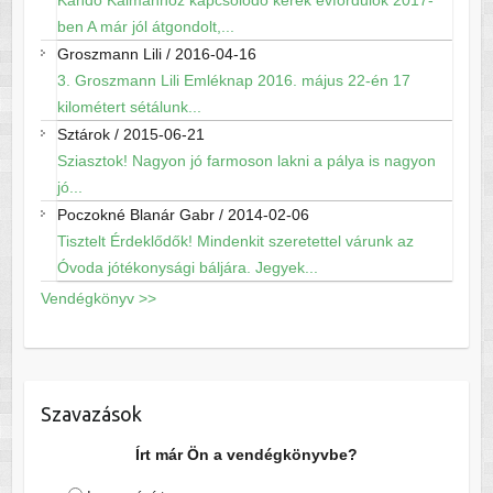
Kandó Kálmánhoz kapcsolódó kerek évfordulók 2017-
ben A már jól átgondolt,...
Groszmann Lili
/
2016-04-16
3. Groszmann Lili Emléknap 2016. május 22-én 17
kilométert sétálunk...
Sztárok
/
2015-06-21
Sziasztok! Nagyon jó farmoson lakni a pálya is nagyon
jó...
Poczokné Blanár Gabr
/
2014-02-06
Tisztelt Érdeklődők! Mindenkit szeretettel várunk az
Óvoda jótékonysági báljára. Jegyek...
Vendégkönyv >>
Szavazások
Írt már Ön a vendégkönyvbe?