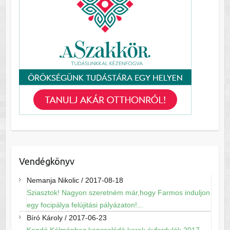
Vendégkönyv
Nemanja Nikolic
/
2017-08-18
Sziasztok! Nagyon szeretném már,hogy Farmos induljon
egy focipálya felújitási pályázaton!...
Bíró Károly
/
2017-06-23