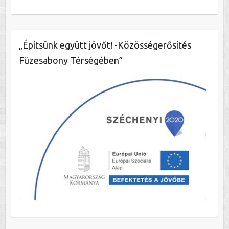
„Építsünk együtt jövőt! -Közösségerősítés
Füzesabony Térségében”