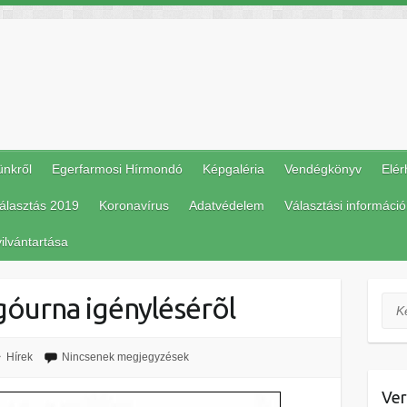
ünkről
Egerfarmosi Hírmondó
Képgaléria
Vendégkönyv
Elér
álasztás 2019
Koronavírus
Adatvédelem
Választási információ
ilvántartása
góurna igénylésérõl
Ker
Hírek
Nincsenek megjegyzések
Ver