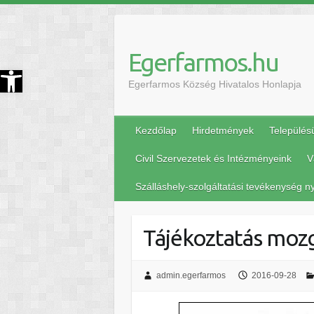
Egerfarmos.hu
szköztár megnyitása
Egerfarmos Község Hivatalos Honlapja
Kezdőlap
Hirdetmények
Település
Civil Szervezetek és Intézményeink
V
Szálláshely-szolgáltatási tevékenység ny
Tájékoztatás moz
admin.egerfarmos
2016-09-28