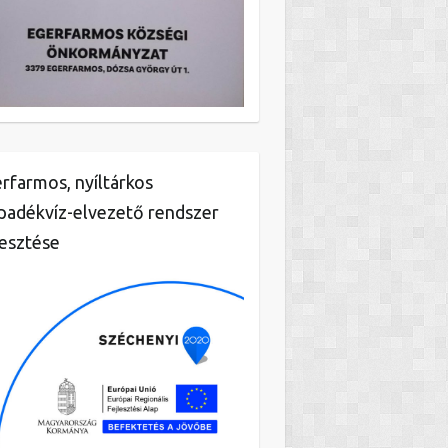
rfarmos, nyíltárkos
padékvíz-elvezető rendszer
lesztése