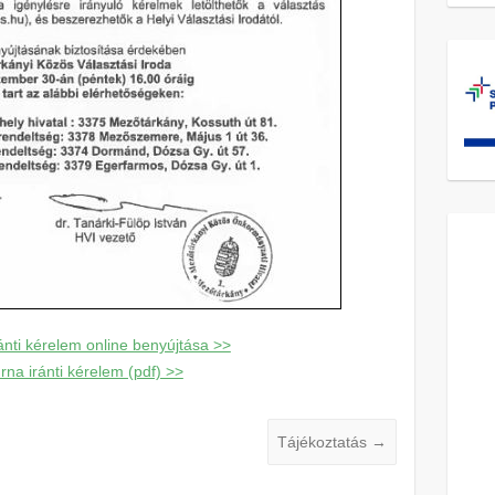
nti kérelem online benyújtása >>
na iránti kérelem (pdf) >>
Tájékoztatás
→