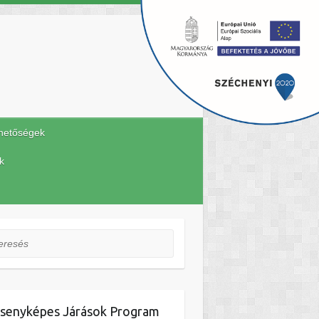
hetőségek
k
esés
senyképes Járások Program