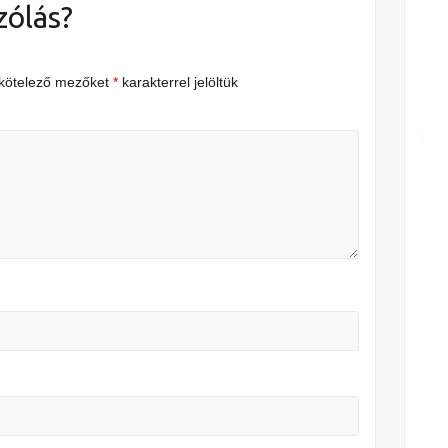
zólás?
 kötelező mezőket
*
karakterrel jelöltük