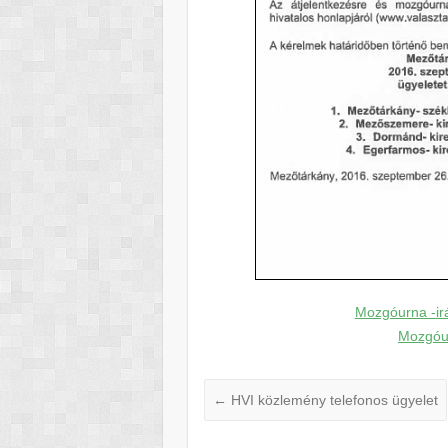
Mozgóurna -irá
Mozgóur
←
HVI közlemény telefonos ügyelet