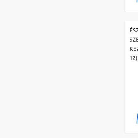
ÉS
SZ
KE
12)