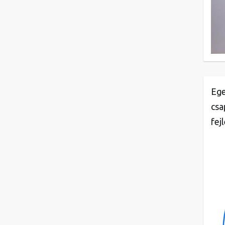
Ege
csa
fej