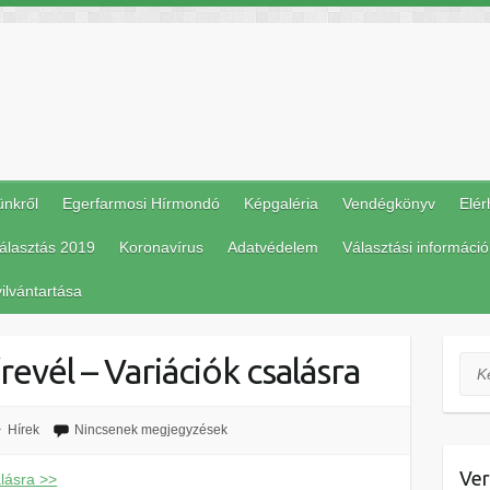
ünkről
Egerfarmosi Hírmondó
Képgaléria
Vendégkönyv
Elér
álasztás 2019
Koronavírus
Adatvédelem
Választási információ
ilvántartása
evél – Variációk csalásra
Ker
Hírek
Nincsenek megjegyzések
Ver
lásra >>