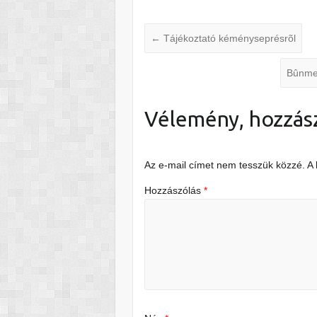
←
Tájékoztató kéményseprésrõl
Bûnmeg
Vélemény, hozzás
Az e-mail címet nem tesszük közzé.
A
Hozzászólás
*