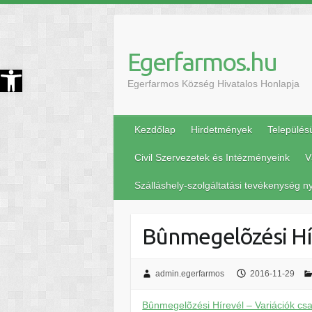
Egerfarmos.hu
szköztár megnyitása
Egerfarmos Község Hivatalos Honlapja
Kezdőlap
Hirdetmények
Település
Civil Szervezetek és Intézményeink
V
Szálláshely-szolgáltatási tevékenység ny
Bûnmegelõzési Hír
admin.egerfarmos
2016-11-29
Bûnmegelõzési Hírevél – Variációk csa