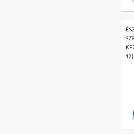
ÉS
SZ
KE
12)