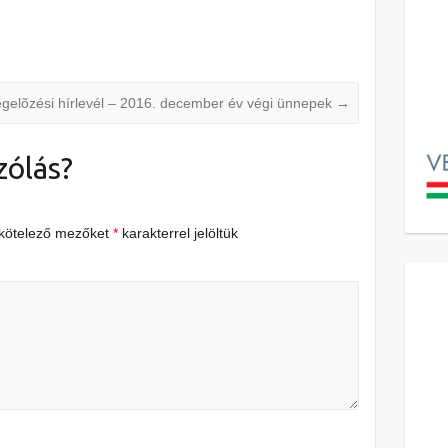
elõzési hírlevél – 2016. december év végi ünnepek
→
zólás?
 kötelező mezőket
*
karakterrel jelöltük