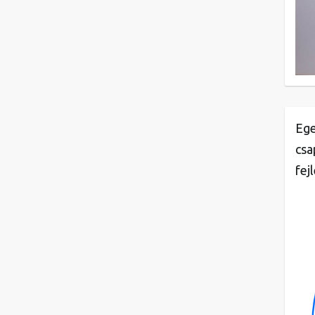
Ege
csa
fej