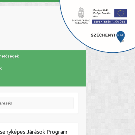
hetőségek
k
esés
senyképes Járások Program