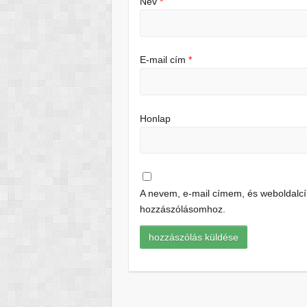
Név
*
E-mail cím
*
Honlap
A nevem, e-mail címem, és weboldal
hozzászólásomhoz.