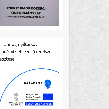
rfarmos, nyíltárkos
padékvíz-elvezető rendszer
lesztése