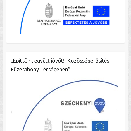
„Építsünk együtt jövőt! -Közösségerősítés
Füzesabony Térségében”