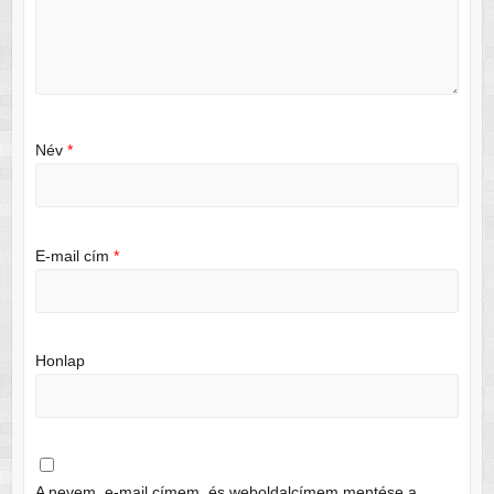
Név
*
E-mail cím
*
Honlap
A nevem, e-mail címem, és weboldalcímem mentése a