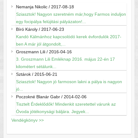
Nemanja Nikolic
/
2017-08-18
Sziasztok! Nagyon szeretném már,hogy Farmos induljon
egy focipálya felújitási pályázaton!...
Bíró Károly
/
2017-06-23
Kandó Kálmánhoz kapcsolódó kerek évfordulók 2017-
ben A már jól átgondolt,...
Groszmann Lili
/
2016-04-16
3. Groszmann Lili Emléknap 2016. május 22-én 17
kilométert sétálunk...
Sztárok
/
2015-06-21
Sziasztok! Nagyon jó farmoson lakni a pálya is nagyon
jó...
Poczokné Blanár Gabr
/
2014-02-06
Tisztelt Érdeklődők! Mindenkit szeretettel várunk az
Óvoda jótékonysági báljára. Jegyek...
Vendégkönyv >>