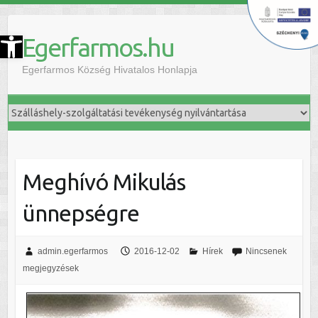
szköztár megnyitása
Egerfarmos.hu
Egerfarmos Község Hivatalos Honlapja
Meghívó Mikulás
ünnepségre
admin.egerfarmos
2016-12-02
Hírek
Nincsenek
megjegyzések