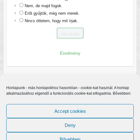
Nem, de majd fogok.
Erőt gyűjtök, még nem merek.
Nincs ötletem, hogy mit írjak.
Eredmény
Honlapunk - más honlapokhoz hasonlóan - cookie-kat használ. A honlap
alkalmazásához elgendő a funkcionális cookie-kat elfogadnia. Bővebben:
Accept cookies
Deny
Bővebben
Copyright © 2026
Egerfarmos.hu
. A sablont készítette:
Colorlib
Működteti: