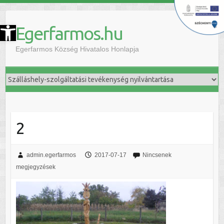
szköztár megnyitása
Egerfarmos.hu
Egerfarmos Község Hivatalos Honlapja
2
admin.egerfarmos
2017-07-17
Nincsenek
megjegyzések