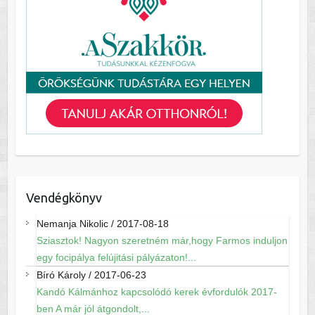
Vendégkönyv
Nemanja Nikolic
/
2017-08-18
Sziasztok! Nagyon szeretném már,hogy Farmos induljon
egy focipálya felújitási pályázaton!...
Bíró Károly
/
2017-06-23
Kandó Kálmánhoz kapcsolódó kerek évfordulók 2017-
ben A már jól átgondolt,...