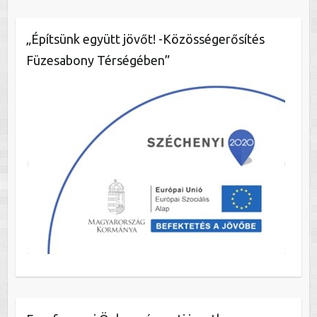
„Építsünk együtt jövőt! -Közösségerősítés
Füzesabony Térségében”