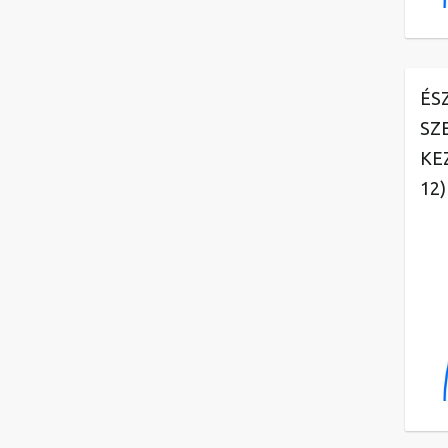
ÉS
SZ
KE
12)