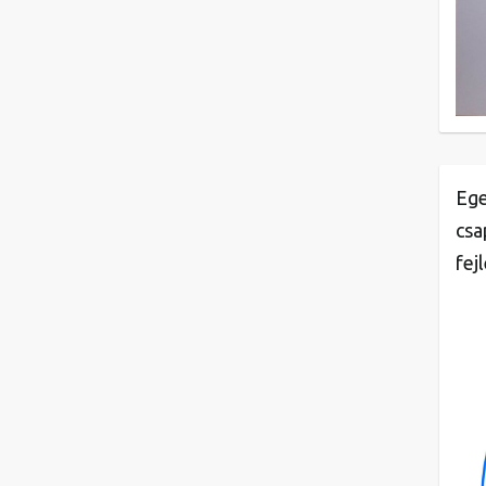
Ege
csa
fej