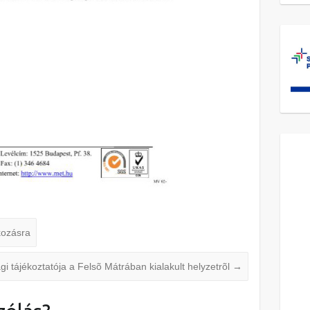
kozásra
gi tájékoztatója a Felsõ Mátrában kialakult helyzetrõl
→