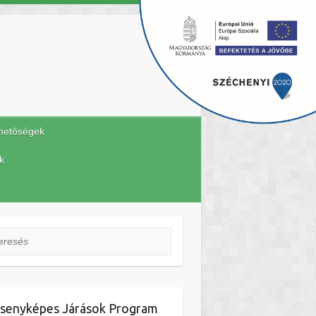
hetőségek
k
esés
senyképes Járások Program