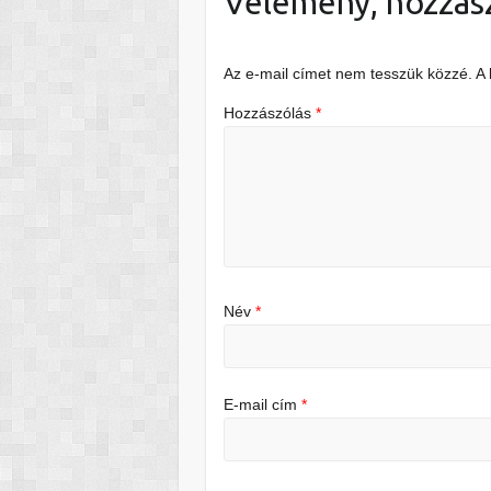
Vélemény, hozzás
Az e-mail címet nem tesszük közzé.
A
Hozzászólás
*
Név
*
E-mail cím
*