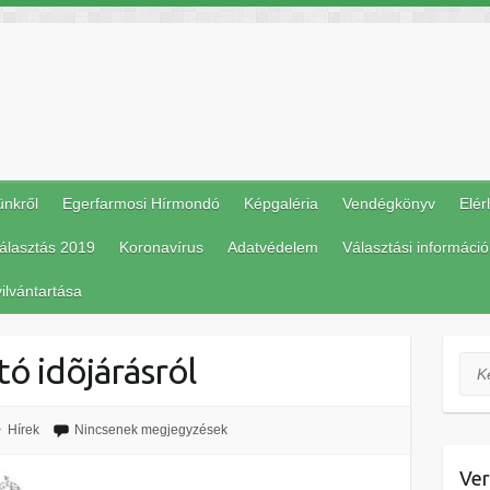
ünkről
Egerfarmosi Hírmondó
Képgaléria
Vendégkönyv
Elér
álasztás 2019
Koronavírus
Adatvédelem
Választási információ
ilvántartása
tó idõjárásról
Ker
Hírek
Nincsenek megjegyzések
Ver