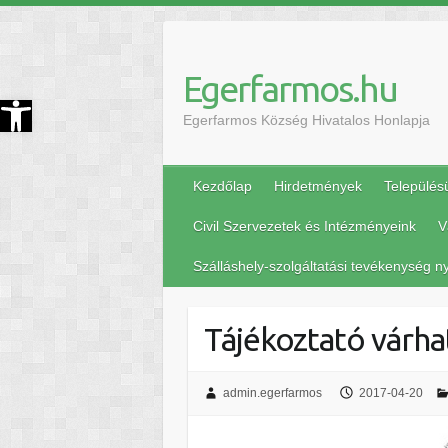
Egerfarmos.hu
szköztár megnyitása
Egerfarmos Község Hivatalos Honlapja
Kezdőlap
Hirdetmények
Település
Civil Szervezetek és Intézményeink
V
Szálláshely-szolgáltatási tevékenység ny
Tájékoztató várha
admin.egerfarmos
2017-04-20