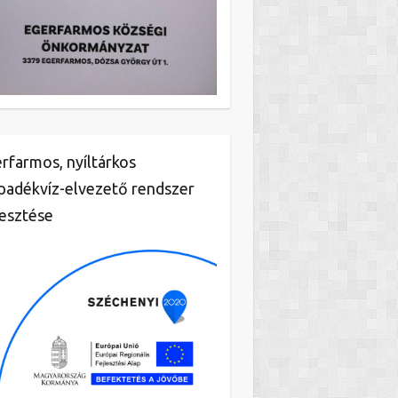
rfarmos, nyíltárkos
padékvíz-elvezető rendszer
lesztése