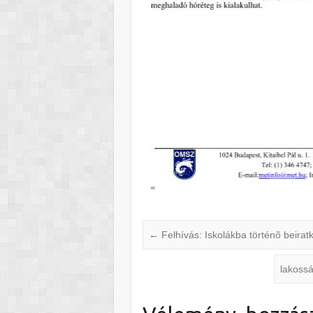
←
Felhívás: Iskolákba történõ beirat
lakossá