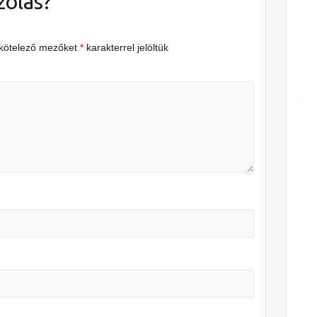
zólás?
 kötelező mezőket
*
karakterrel jelöltük