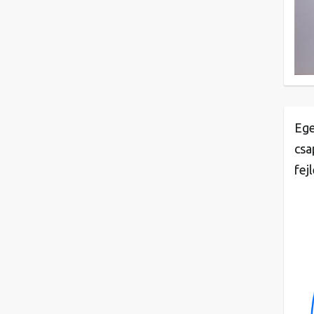
Ege
csa
fej