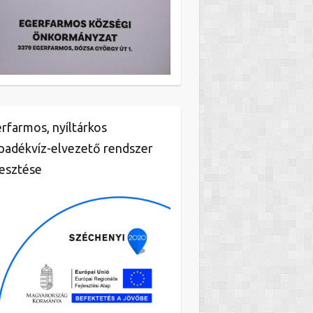
rfarmos, nyíltárkos
padékvíz-elvezető rendszer
lesztése