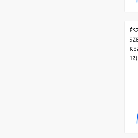
ÉS
SZ
KE
12)