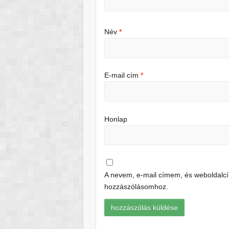
Név
*
E-mail cím
*
Honlap
A nevem, e-mail címem, és weboldal
hozzászólásomhoz.