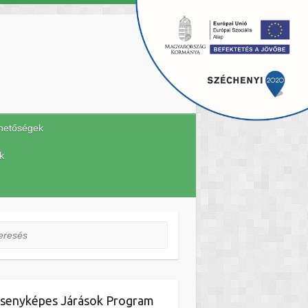
hetőségek
k
esés
senyképes Járások Program