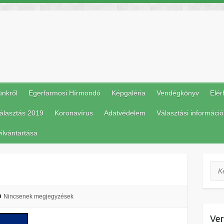
ünkről
Egerfarmosi Hírmondó
Képgaléria
Vendégkönyv
Elér
álasztás 2019
Koronavírus
Adatvédelem
Választási információ
ilvántartása
Ker
Nincsenek megjegyzések
Ver