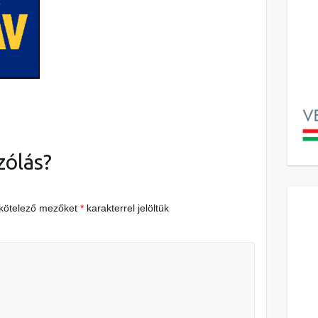
zólás?
 kötelező mezőket
*
karakterrel jelöltük