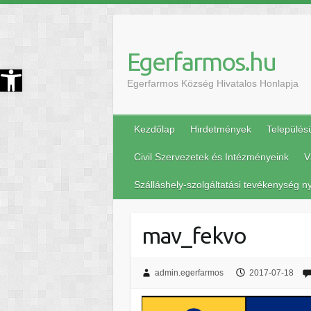
Egerfarmos.hu
szköztár megnyitása
Egerfarmos Község Hivatalos Honlapja
Kezdőlap
Hirdetmények
Település
Civil Szervezetek és Intézményeink
V
Szálláshely-szolgáltatási tevékenység ny
mav_fekvo
admin.egerfarmos
2017-07-18