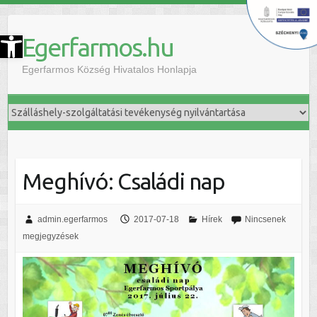
szköztár megnyitása
Egerfarmos.hu
Egerfarmos Község Hivatalos Honlapja
Meghívó: Családi nap
admin.egerfarmos
2017-07-18
Hírek
Nincsenek
megjegyzések