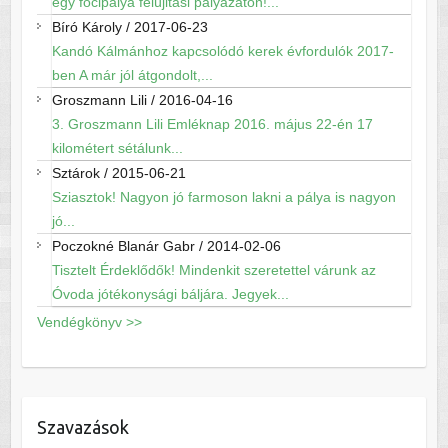
egy focipálya felújitási pályázaton!...
Bíró Károly
/
2017-06-23
Kandó Kálmánhoz kapcsolódó kerek évfordulók 2017-
ben A már jól átgondolt,...
Groszmann Lili
/
2016-04-16
3. Groszmann Lili Emléknap 2016. május 22-én 17
kilométert sétálunk...
Sztárok
/
2015-06-21
Sziasztok! Nagyon jó farmoson lakni a pálya is nagyon
jó...
Poczokné Blanár Gabr
/
2014-02-06
Tisztelt Érdeklődők! Mindenkit szeretettel várunk az
Óvoda jótékonysági báljára. Jegyek...
Vendégkönyv >>
Szavazások