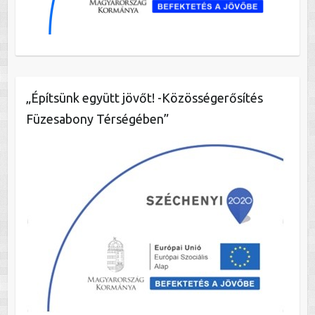
„Építsünk együtt jövőt! -Közösségerősítés
Füzesabony Térségében”