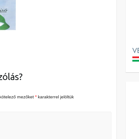
zólás?
 kötelező mezőket
*
karakterrel jelöltük