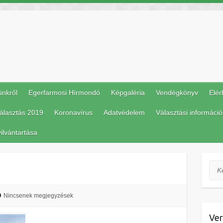
ünkről
Egerfarmosi Hírmondó
Képgaléria
Vendégkönyv
Elér
álasztás 2019
Koronavírus
Adatvédelem
Választási információ
ilvántartása
Ker
Nincsenek megjegyzések
Ver