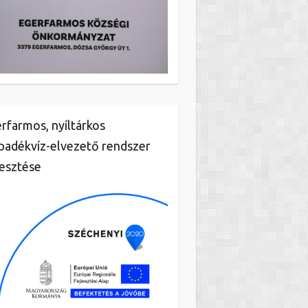
rfarmos, nyíltárkos
padékvíz-elvezető rendszer
lesztése