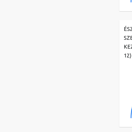
ÉS
SZ
KE
12)