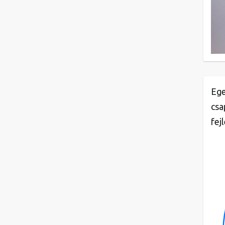
Ege
csa
fej