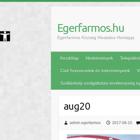
Egerfarmos.hu
szköztár megnyitása
Egerfarmos Község Hivatalos Honlapja
Kezdőlap
Hirdetmények
Település
Civil Szervezetek és Intézményeink
V
Szálláshely-szolgáltatási tevékenység ny
aug20
admin.egerfarmos
2017-08-15