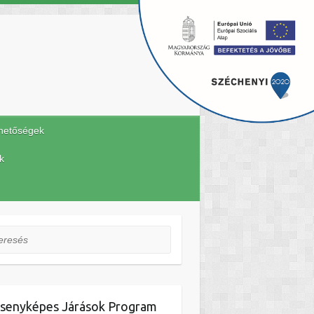
hetőségek
k
esés
senyképes Járások Program