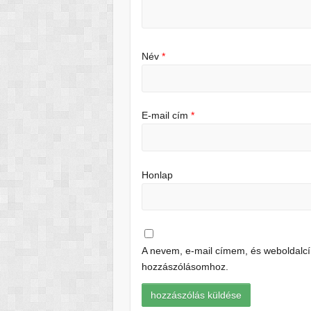
Név
*
E-mail cím
*
Honlap
A nevem, e-mail címem, és weboldal
hozzászólásomhoz.