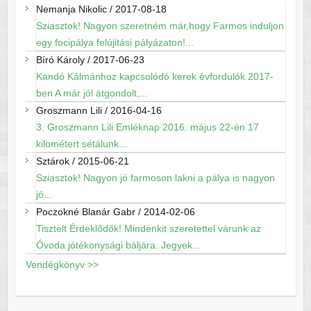
Nemanja Nikolic
/
2017-08-18
Sziasztok! Nagyon szeretném már,hogy Farmos induljon
egy focipálya felújitási pályázaton!...
Bíró Károly
/
2017-06-23
Kandó Kálmánhoz kapcsolódó kerek évfordulók 2017-
ben A már jól átgondolt,...
Groszmann Lili
/
2016-04-16
3. Groszmann Lili Emléknap 2016. május 22-én 17
kilométert sétálunk...
Sztárok
/
2015-06-21
Sziasztok! Nagyon jó farmoson lakni a pálya is nagyon
jó...
Poczokné Blanár Gabr
/
2014-02-06
Tisztelt Érdeklődők! Mindenkit szeretettel várunk az
Óvoda jótékonysági báljára. Jegyek...
Vendégkönyv >>