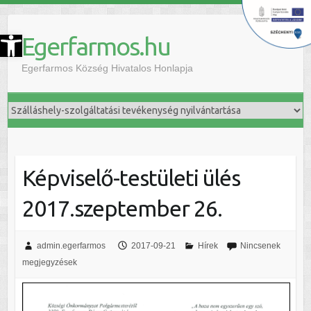
szköztár megnyitása
Egerfarmos.hu
Egerfarmos Község Hivatalos Honlapja
Képviselő-testületi ülés
2017.szeptember 26.
admin.egerfarmos
2017-09-21
Hírek
Nincsenek
megjegyzések