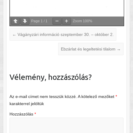
Page
1
/
1
Zoom
100%
←
Vágányzári információ szeptember 30. – október 2.
Ebzárlat és legeltetési tilalom
→
Vélemény, hozzászólás?
Az e-mail címet nem tesszük közzé.
A kötelező mezőket
*
karakterrel jelöltük
Hozzászólás
*