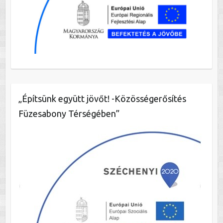
„Építsünk együtt jövőt! -Közösségerősítés
Füzesabony Térségében”