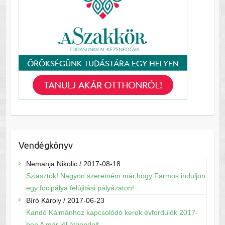
Vendégkönyv
Nemanja Nikolic
/
2017-08-18
Sziasztok! Nagyon szeretném már,hogy Farmos induljon
egy focipálya felújitási pályázaton!...
Bíró Károly
/
2017-06-23
Kandó Kálmánhoz kapcsolódó kerek évfordulók 2017-
ben A már jól átgondolt,...