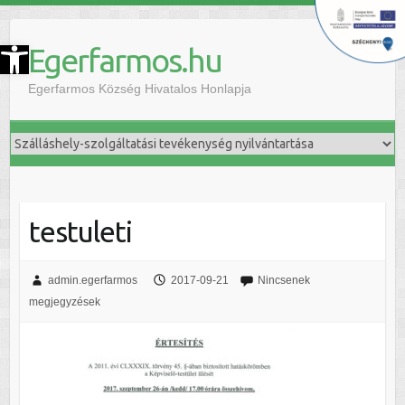
szköztár megnyitása
Egerfarmos.hu
Egerfarmos Község Hivatalos Honlapja
testuleti
admin.egerfarmos
2017-09-21
Nincsenek
megjegyzések