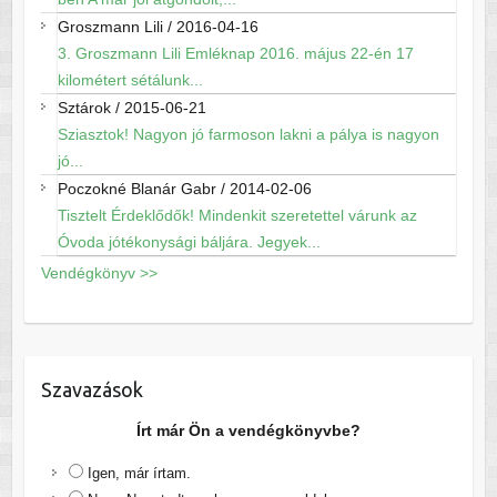
Groszmann Lili
/
2016-04-16
3. Groszmann Lili Emléknap 2016. május 22-én 17
kilométert sétálunk...
Sztárok
/
2015-06-21
Sziasztok! Nagyon jó farmoson lakni a pálya is nagyon
jó...
Poczokné Blanár Gabr
/
2014-02-06
Tisztelt Érdeklődők! Mindenkit szeretettel várunk az
Óvoda jótékonysági báljára. Jegyek...
Vendégkönyv >>
Szavazások
Írt már Ön a vendégkönyvbe?
Igen, már írtam.