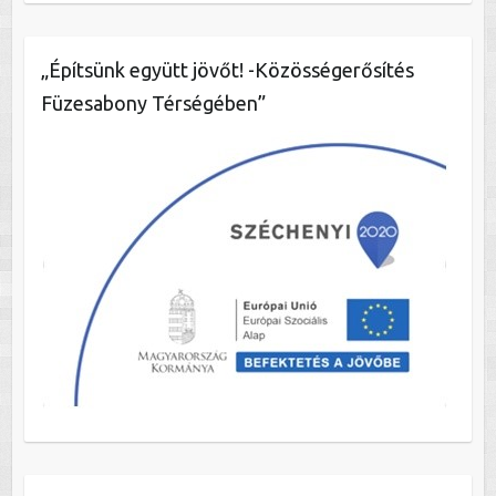
„Építsünk együtt jövőt! -Közösségerősítés
Füzesabony Térségében”