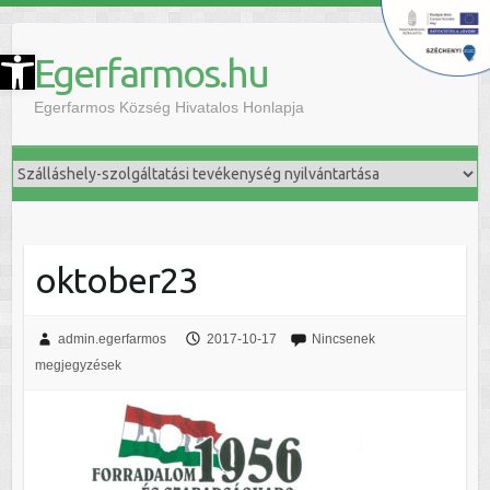
szköztár megnyitása
Egerfarmos.hu
Egerfarmos Község Hivatalos Honlapja
oktober23
admin.egerfarmos
2017-10-17
Nincsenek
megjegyzések