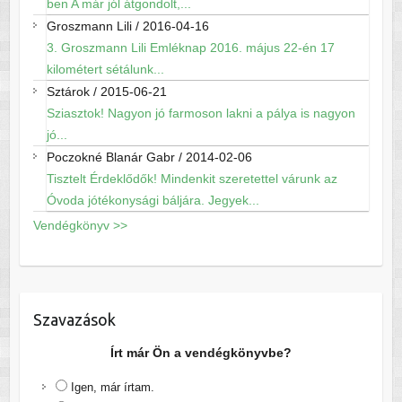
ben A már jól átgondolt,...
Groszmann Lili
/
2016-04-16
3. Groszmann Lili Emléknap 2016. május 22-én 17
kilométert sétálunk...
Sztárok
/
2015-06-21
Sziasztok! Nagyon jó farmoson lakni a pálya is nagyon
jó...
Poczokné Blanár Gabr
/
2014-02-06
Tisztelt Érdeklődők! Mindenkit szeretettel várunk az
Óvoda jótékonysági báljára. Jegyek...
Vendégkönyv >>
Szavazások
Írt már Ön a vendégkönyvbe?
Igen, már írtam.