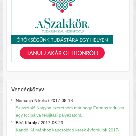
Vendégkönyv
Nemanja Nikolic
/
2017-08-18
Sziasztok! Nagyon szeretném már,hogy Farmos induljon
egy focipálya felújitási pályázaton!...
Bíró Károly
/
2017-06-23
Kandó Kálmánhoz kapcsolódó kerek évfordulók 2017-