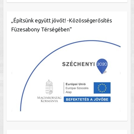
„Építsünk együtt jövőt! -Közösségerősítés
Füzesabony Térségében”