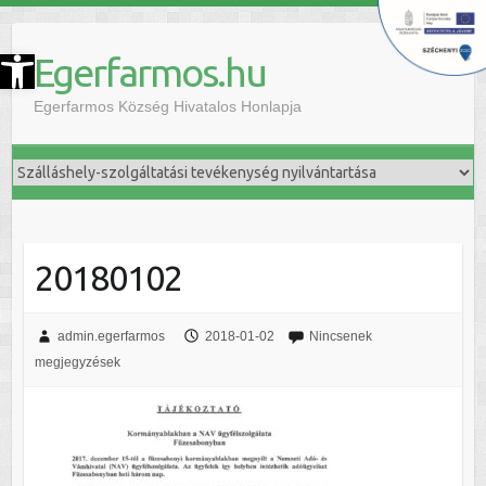
szköztár megnyitása
Egerfarmos.hu
Egerfarmos Község Hivatalos Honlapja
20180102
admin.egerfarmos
2018-01-02
Nincsenek
megjegyzések