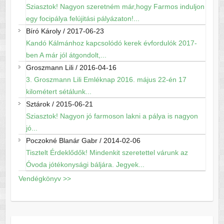
Sziasztok! Nagyon szeretném már,hogy Farmos induljon
egy focipálya felújitási pályázaton!...
Bíró Károly
/
2017-06-23
Kandó Kálmánhoz kapcsolódó kerek évfordulók 2017-
ben A már jól átgondolt,...
Groszmann Lili
/
2016-04-16
3. Groszmann Lili Emléknap 2016. május 22-én 17
kilométert sétálunk...
Sztárok
/
2015-06-21
Sziasztok! Nagyon jó farmoson lakni a pálya is nagyon
jó...
Poczokné Blanár Gabr
/
2014-02-06
Tisztelt Érdeklődők! Mindenkit szeretettel várunk az
Óvoda jótékonysági báljára. Jegyek...
Vendégkönyv >>