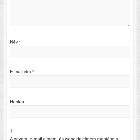
Név
*
E-mail cím
*
Honlap
A nevem, e-mail címem, és weboldalcímem mentése a