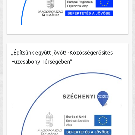
„Építsünk együtt jövőt! -Közösségerősítés
Füzesabony Térségében”