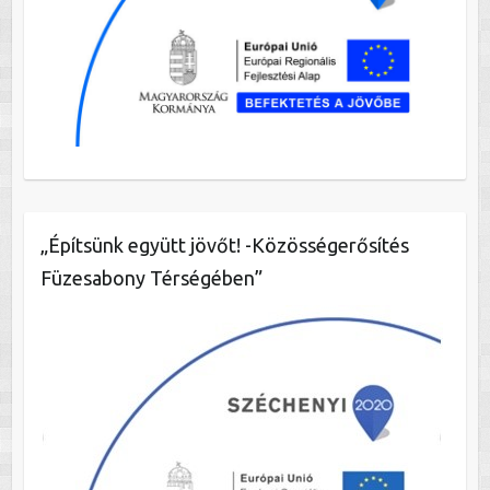
„Építsünk együtt jövőt! -Közösségerősítés
Füzesabony Térségében”