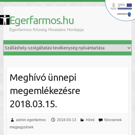
szköztár megnyitása
Egerfarmos.hu
Egerfarmos Község Hivatalos Honlapja
Meghívó ünnepi
megemlékezésre
2018.03.15.
admin.egerfarmos
2018-03-13
Hírek
Nincsenek
megjegyzések