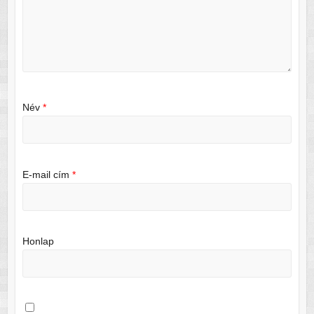
Név
*
E-mail cím
*
Honlap