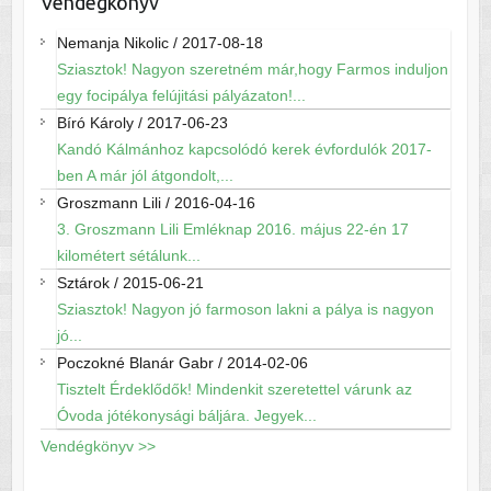
Vendégkönyv
Nemanja Nikolic
/
2017-08-18
Sziasztok! Nagyon szeretném már,hogy Farmos induljon
egy focipálya felújitási pályázaton!...
Bíró Károly
/
2017-06-23
Kandó Kálmánhoz kapcsolódó kerek évfordulók 2017-
ben A már jól átgondolt,...
Groszmann Lili
/
2016-04-16
3. Groszmann Lili Emléknap 2016. május 22-én 17
kilométert sétálunk...
Sztárok
/
2015-06-21
Sziasztok! Nagyon jó farmoson lakni a pálya is nagyon
jó...
Poczokné Blanár Gabr
/
2014-02-06
Tisztelt Érdeklődők! Mindenkit szeretettel várunk az
Óvoda jótékonysági báljára. Jegyek...
Vendégkönyv >>