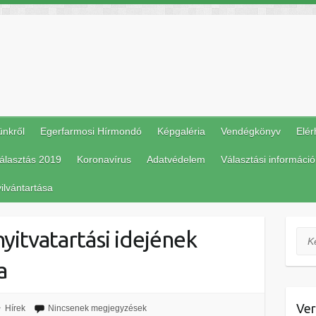
ünkről
Egerfarmosi Hírmondó
Képgaléria
Vendégkönyv
Elér
álasztás 2019
Koronavírus
Adatvédelem
Választási információ
ilvántartása
itvatartási idejének
Ker
a
Ver
Hírek
Nincsenek megjegyzések