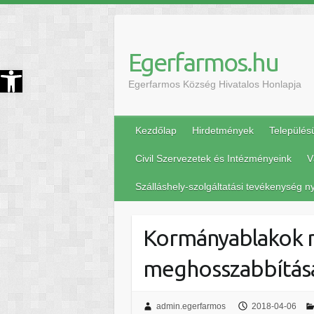
Egerfarmos.hu
szköztár megnyitása
Egerfarmos Község Hivatalos Honlapja
Kezdőlap
Hirdetmények
Település
Civil Szervezetek és Intézményeink
V
Szálláshely-szolgáltatási tevékenység ny
Kormányablakok ny
meghosszabbítás
admin.egerfarmos
2018-04-06