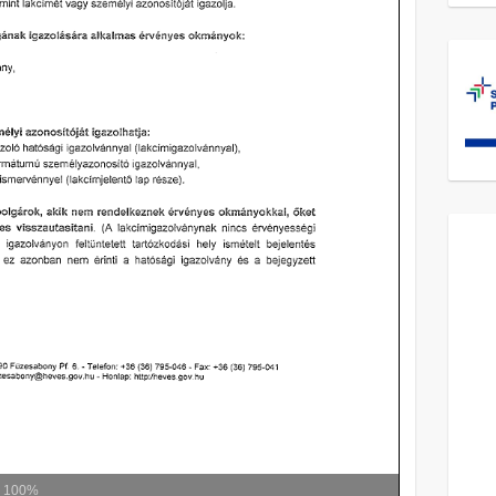
m
100%