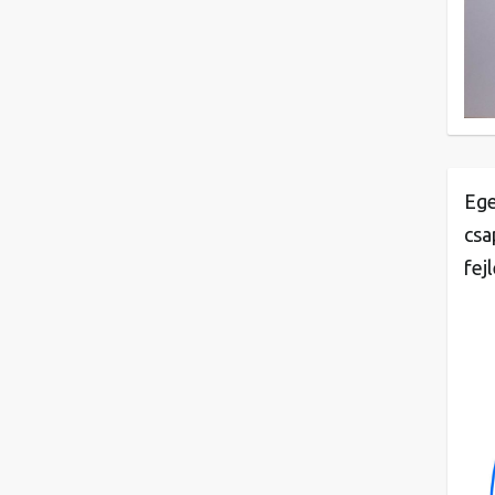
Ege
csa
fej