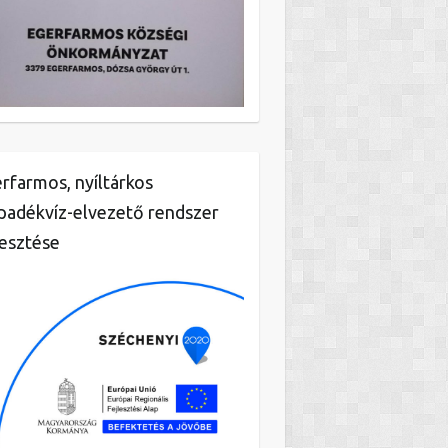
rfarmos, nyíltárkos
padékvíz-elvezető rendszer
lesztése