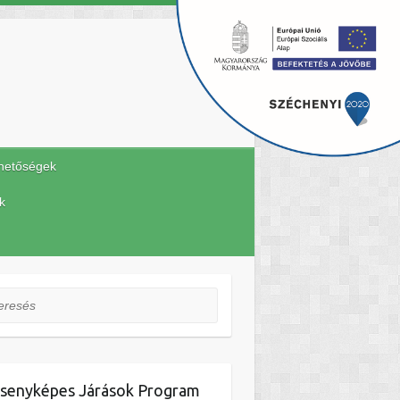
hetőségek
k
esés
senyképes Járások Program