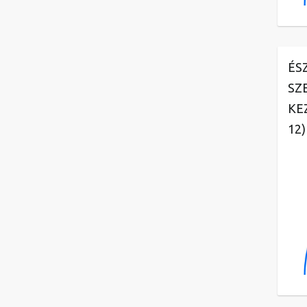
ÉS
SZ
KE
12)