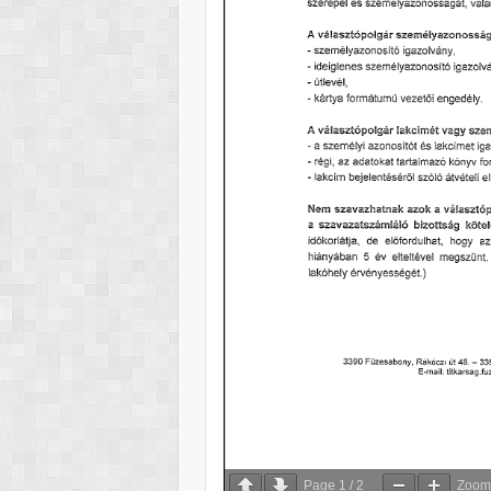
Page
1
/
2
Zoo