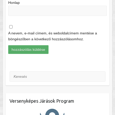
Honlap
A nevem, e-mail címem, és weboldalcímem mentése a
böngészőben a következő hozzászólásomhoz.
Keresés
Versenyképes Járások Program