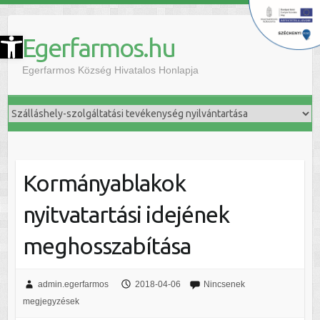
szköztár megnyitása
Egerfarmos.hu
Egerfarmos Község Hivatalos Honlapja
Kormányablakok
nyitvatartási idejének
meghosszabítása
admin.egerfarmos
2018-04-06
Nincsenek
megjegyzések