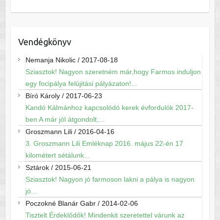
Vendégkönyv
Nemanja Nikolic
/
2017-08-18
Sziasztok! Nagyon szeretném már,hogy Farmos induljon
egy focipálya felújitási pályázaton!...
Bíró Károly
/
2017-06-23
Kandó Kálmánhoz kapcsolódó kerek évfordulók 2017-
ben A már jól átgondolt,...
Groszmann Lili
/
2016-04-16
3. Groszmann Lili Emléknap 2016. május 22-én 17
kilométert sétálunk...
Sztárok
/
2015-06-21
Sziasztok! Nagyon jó farmoson lakni a pálya is nagyon
jó...
Poczokné Blanár Gabr
/
2014-02-06
Tisztelt Érdeklődők! Mindenkit szeretettel várunk az