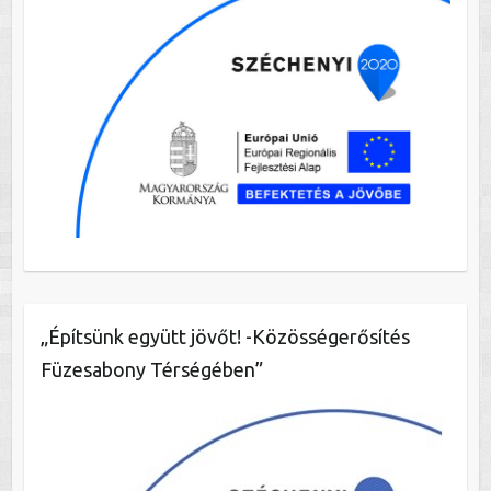
„Építsünk együtt jövőt! -Közösségerősítés
Füzesabony Térségében”