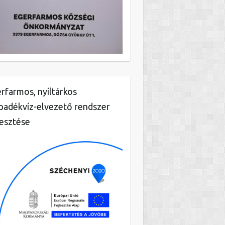
rfarmos, nyíltárkos
padékvíz-elvezető rendszer
lesztése