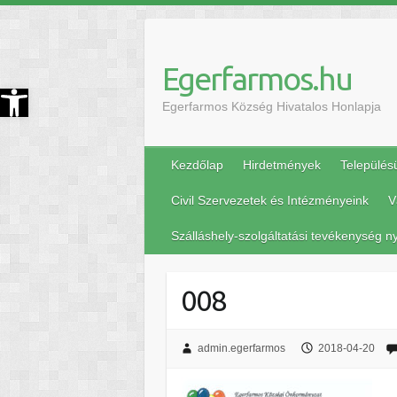
Egerfarmos.hu
szköztár megnyitása
Egerfarmos Község Hivatalos Honlapja
Kezdőlap
Hirdetmények
Település
Civil Szervezetek és Intézményeink
V
Szálláshely-szolgáltatási tevékenység ny
008
admin.egerfarmos
2018-04-20