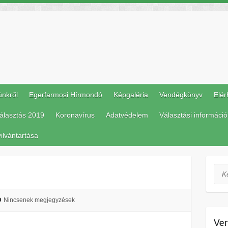
ünkről
Egerfarmosi Hírmondó
Képgaléria
Vendégkönyv
Elér
álasztás 2019
Koronavírus
Adatvédelem
Választási információ
ilvántartása
Ker
Nincsenek megjegyzések
Ver