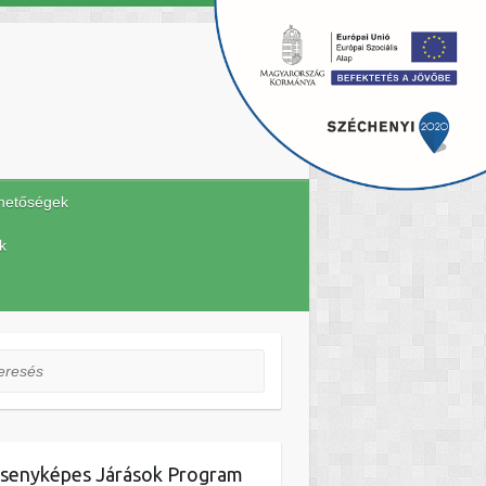
hetőségek
k
esés
senyképes Járások Program