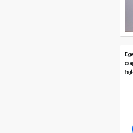
Ege
csa
fej