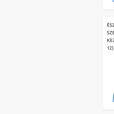
ÉS
SZ
KE
12)