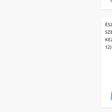
ÉS
SZ
KE
12)