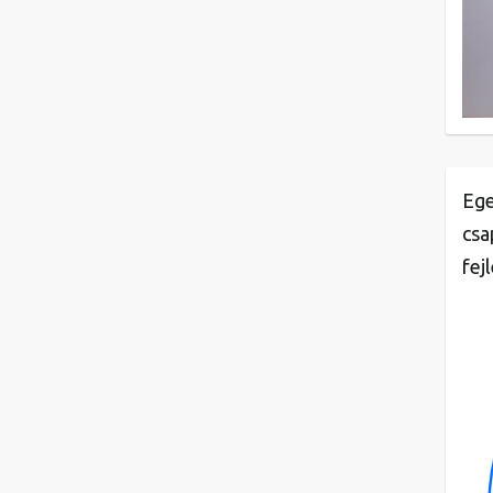
Ege
csa
fej