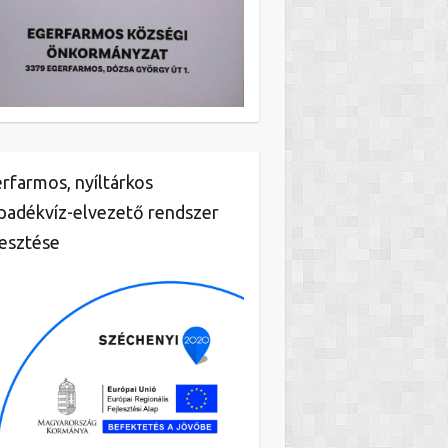
rfarmos, nyíltárkos
padékvíz-elvezető rendszer
lesztése