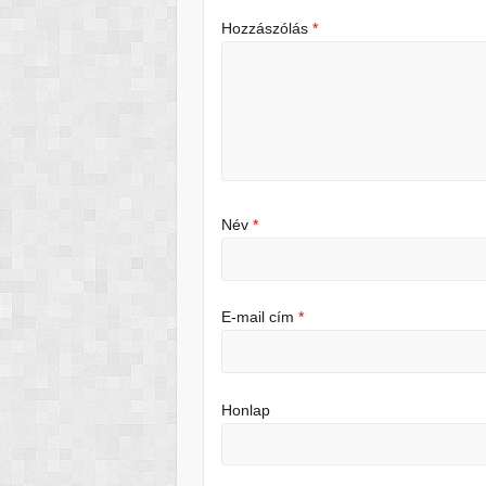
Hozzászólás
*
Név
*
E-mail cím
*
Honlap