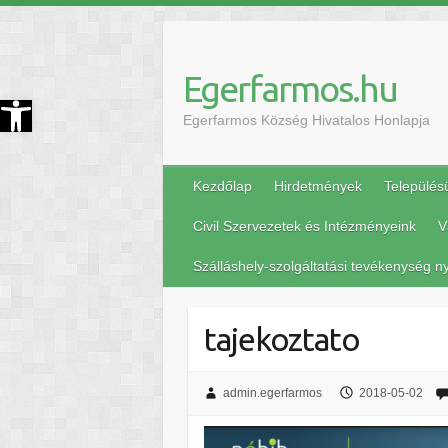
Egerfarmos.hu
szköztár megnyitása
Egerfarmos Község Hivatalos Honlapja
Kezdőlap
Hirdetmények
Település
Civil Szervezetek és Intézményeink
V
Szálláshely-szolgáltatási tevékenység ny
tajekoztato
admin.egerfarmos
2018-05-02