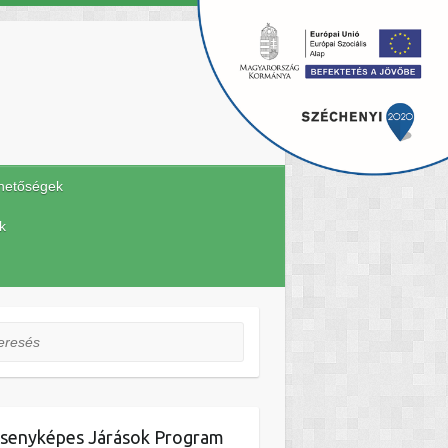
hetőségek
k
esés
senyképes Járások Program