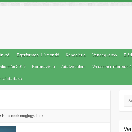
ünkről
Egerfarmosi Hírmondó
Képgaléria
Vendégkönyv
Elér
álasztás 2019
Koronavírus
Adatvédelem
Választási információ
ilvántartása
Ker
Nincsenek megjegyzések
Ver