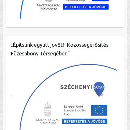
„Építsünk együtt jövőt! -Közösségerősítés
Füzesabony Térségében”