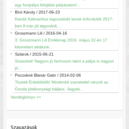
egy focipálya felújitási pályázaton!...
Bíró Károly
/
2017-06-23
Kandó Kálmánhoz kapcsolódó kerek évfordulók 2017-
ben A már jól átgondolt,...
Groszmann Lili
/
2016-04-16
3. Groszmann Lili Emléknap 2016. május 22-én 17
kilométert sétálunk...
Sztárok
/
2015-06-21
Sziasztok! Nagyon jó farmoson lakni a pálya is nagyon
jó...
Poczokné Blanár Gabr
/
2014-02-06
Tisztelt Érdeklődők! Mindenkit szeretettel várunk az
Óvoda jótékonysági báljára. Jegyek...
Vendégkönyv >>
Szavazások