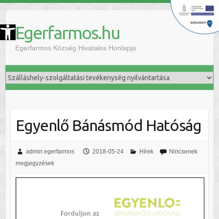
szköztár megnyitása
Egerfarmos.hu
Egerfarmos Község Hivatalos Honlapja
Egyenlő Bánásmód Hatóság
admin.egerfarmos
2018-05-24
Hírek
Nincsenek
megjegyzések