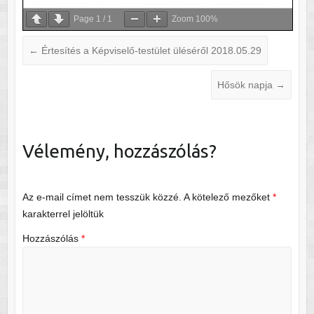
Page
1
/
1
Zoom
100%
←
Értesítés a Képviselő-testület üléséről 2018.05.29
Hősök napja
→
Vélemény, hozzászólás?
Az e-mail címet nem tesszük közzé.
A kötelező mezőket
*
karakterrel jelöltük
Hozzászólás
*