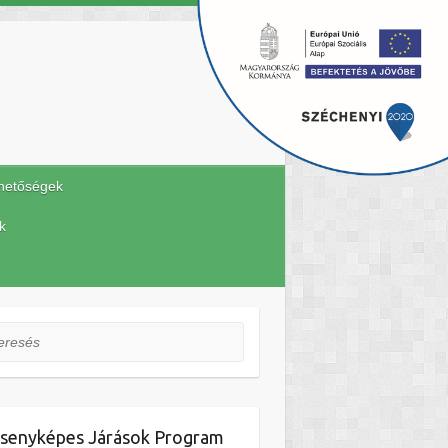
hetőségek
k
esés
senyképes Járások Program