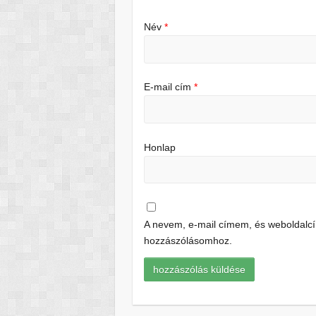
Név
*
E-mail cím
*
Honlap
A nevem, e-mail címem, és weboldal
hozzászólásomhoz.