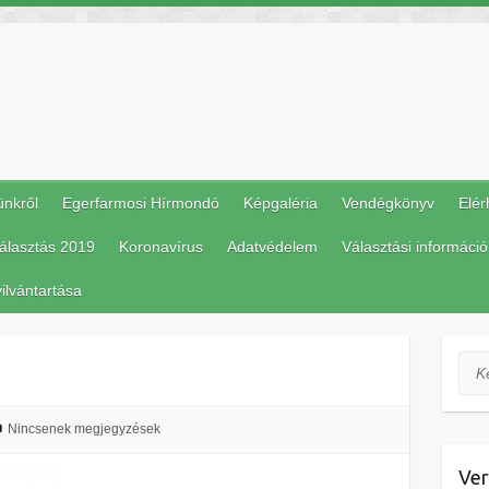
ünkről
Egerfarmosi Hírmondó
Képgaléria
Vendégkönyv
Elér
álasztás 2019
Koronavírus
Adatvédelem
Választási információ
ilvántartása
Ker
Nincsenek megjegyzések
Ver