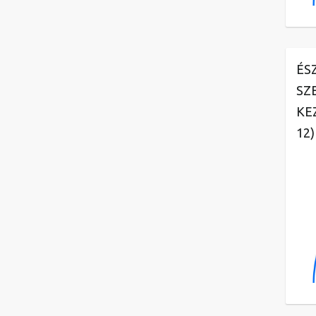
ÉS
SZ
KE
12)