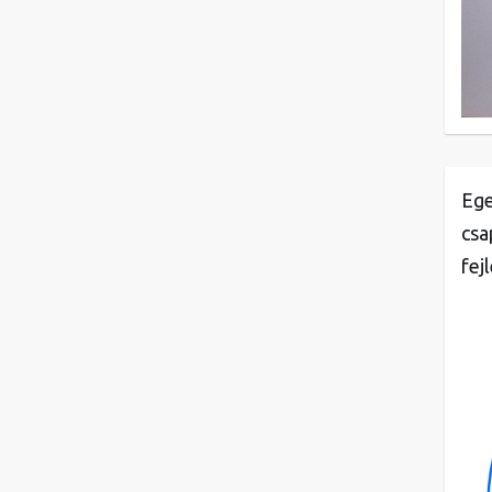
Ege
csa
fej