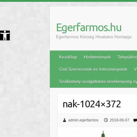
Egerfarmos.hu
szköztár megnyitása
Egerfarmos Község Hivatalos Honlapja
Kezdőlap
Hirdetmények
Település
Civil Szervezetek és Intézményeink
V
Szálláshely-szolgáltatási tevékenység ny
nak-1024×372
admin.egerfarmos
2018-06-07