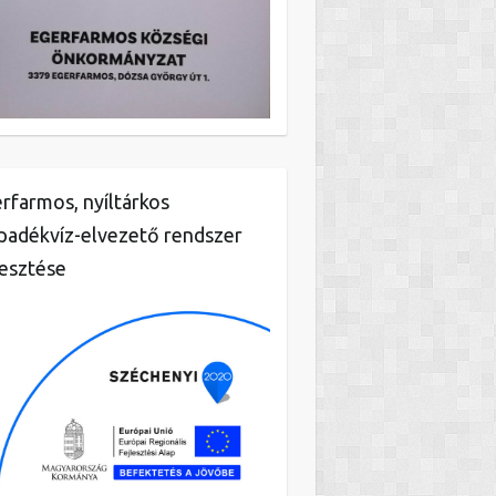
rfarmos, nyíltárkos
padékvíz-elvezető rendszer
lesztése