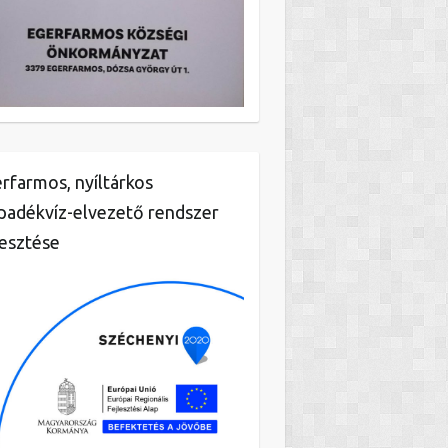
rfarmos, nyíltárkos
padékvíz-elvezető rendszer
lesztése