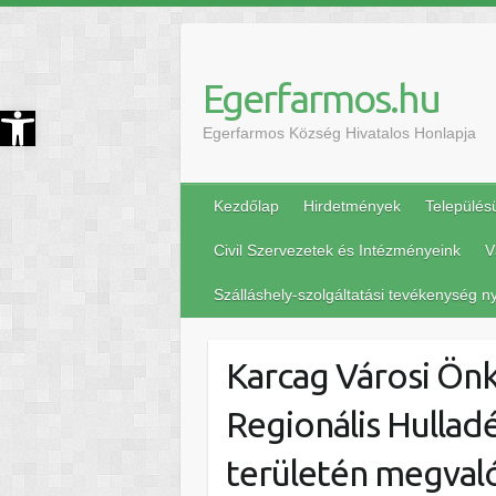
Egerfarmos.hu
szköztár megnyitása
Egerfarmos Község Hivatalos Honlapja
Kezdőlap
Hirdetmények
Település
Civil Szervezetek és Intézményeink
V
Szálláshely-szolgáltatási tevékenység ny
Karcag Városi Önk
Regionális Hullad
területén megval