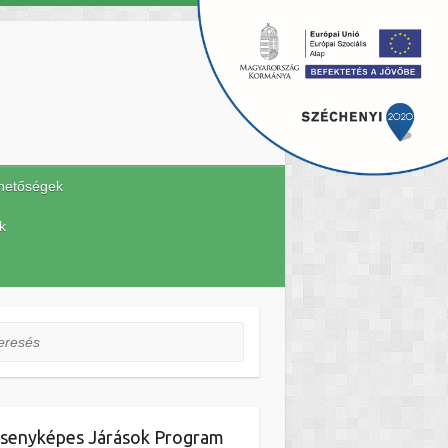
hetőségek
k
esés
senyképes Járások Program