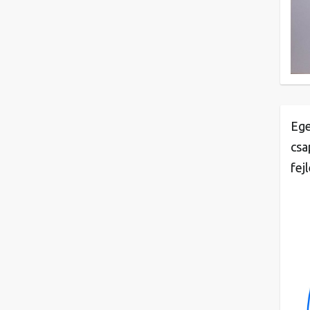
Ege
csa
fej