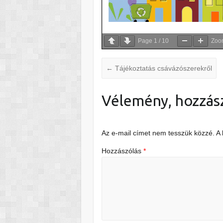
Page
1
/
10
Zo
←
Tájékoztatás csávázószerekről
Vélemény, hozzás
Az e-mail címet nem tesszük közzé.
A
Hozzászólás
*