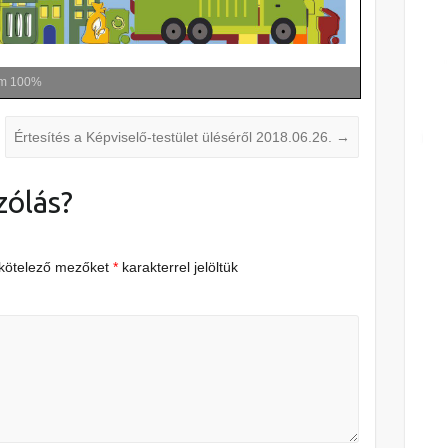
om
100%
Értesítés a Képviselő-testület üléséről 2018.06.26.
→
zólás?
 kötelező mezőket
*
karakterrel jelöltük