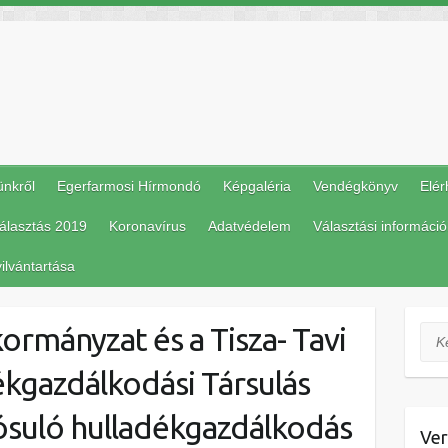
ünkről
Egerfarmosi Hírmondó
Képgaléria
Vendégkönyv
Elér
álasztás 2019
Koronavírus
Adatvédelem
Választási információ
ilvántartása
ormányzat és a Tisza- Tavi
Ker
ékgazdálkodási Társulás
ósuló hulladékgazdálkodás
Ver