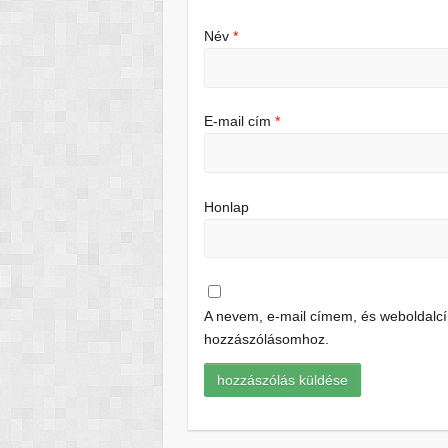
Név
*
E-mail cím
*
Honlap
A nevem, e-mail címem, és weboldal
hozzászólásomhoz.