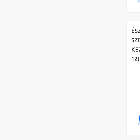
ÉS
SZ
KE
12)