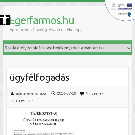
szköztár megnyitása
Egerfarmos.hu
Egerfarmos Község Hivatalos Honlapja
ügyfélfogadás
admin.egerfarmos
2018-07-19
Nincsenek
megjegyzések