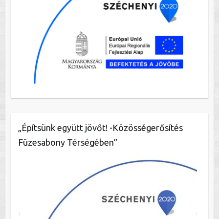
„Építsünk együtt jövőt! -Közösségerősítés
Füzesabony Térségében”