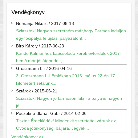
Vendégkönyv
Nemanja Nikolic
/
2017-08-18
Sziasztok! Nagyon szeretném már,hogy Farmos induljon
egy focipálya felújitási pályázaton!...
Bíró Károly
/
2017-06-23
Kandó Kálmánhoz kapcsolódó kerek évfordulók 2017-
ben A már jól átgondolt,...
Groszmann Lili
/
2016-04-16
3. Groszmann Lili Emléknap 2016. május 22-én 17
kilométert sétálunk...
Sztárok
/
2015-06-21
Sziasztok! Nagyon jó farmoson lakni a pálya is nagyon
jó...
Poczokné Blanár Gabr
/
2014-02-06
Tisztelt Érdeklődők! Mindenkit szeretettel várunk az
Óvoda jótékonysági báljára. Jegyek...
Vendégkönyv >>