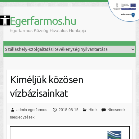
szköztár megnyitása
Egerfarmos.hu
Egerfarmos Község Hivatalos Honlapja
Kíméljük közösen
vízbázisainkat
admin.egerfarmos
2018-08-15
Hírek
Nincsenek
megjegyzések