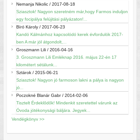
Nemanja Nikolic
/
2017-08-18
Sziasztok! Nagyon szeretném már,hogy Farmos induljon
egy focipálya felújitási pályázaton!...
Bíró Károly
/
2017-06-23
Kandó Kálmánhoz kapcsolódó kerek évfordulók 2017-
ben A már jól átgondolt,...
Groszmann Lili
/
2016-04-16
3. Groszmann Lili Emléknap 2016. május 22-én 17
kilométert sétálunk...
Sztárok
/
2015-06-21
Sziasztok! Nagyon jó farmoson lakni a pálya is nagyon
jó...
Poczokné Blanár Gabr
/
2014-02-06
Tisztelt Érdeklődők! Mindenkit szeretettel várunk az
Óvoda jótékonysági báljára. Jegyek...
Vendégkönyv >>