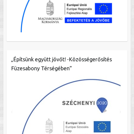
„Építsünk együtt jövőt! -Közösségerősítés
Füzesabony Térségében”