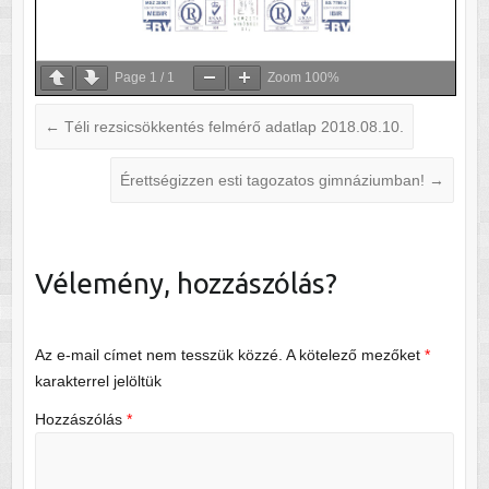
Page
1
/
1
Zoom
100%
←
Téli rezsicsökkentés felmérő adatlap 2018.08.10.
Érettségizzen esti tagozatos gimnáziumban!
→
Vélemény, hozzászólás?
Az e-mail címet nem tesszük közzé.
A kötelező mezőket
*
karakterrel jelöltük
Hozzászólás
*