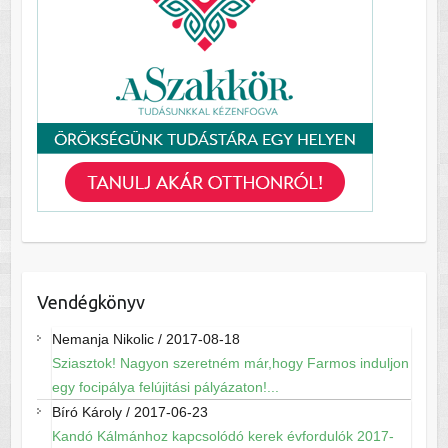
Vendégkönyv
Nemanja Nikolic
/
2017-08-18
Sziasztok! Nagyon szeretném már,hogy Farmos induljon
egy focipálya felújitási pályázaton!...
Bíró Károly
/
2017-06-23
Kandó Kálmánhoz kapcsolódó kerek évfordulók 2017-