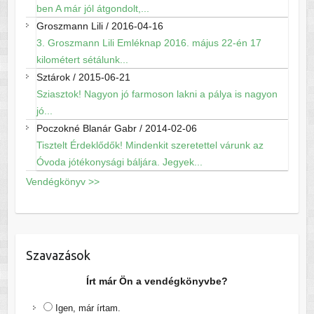
ben A már jól átgondolt,...
Groszmann Lili
/
2016-04-16
3. Groszmann Lili Emléknap 2016. május 22-én 17
kilométert sétálunk...
Sztárok
/
2015-06-21
Sziasztok! Nagyon jó farmoson lakni a pálya is nagyon
jó...
Poczokné Blanár Gabr
/
2014-02-06
Tisztelt Érdeklődők! Mindenkit szeretettel várunk az
Óvoda jótékonysági báljára. Jegyek...
Vendégkönyv >>
Szavazások
Írt már Ön a vendégkönyvbe?
Igen, már írtam.