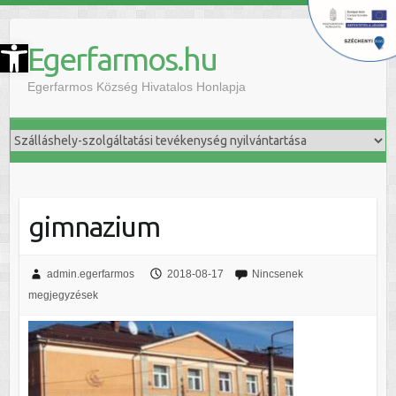
szköztár megnyitása
Egerfarmos.hu
Egerfarmos Község Hivatalos Honlapja
gimnazium
admin.egerfarmos
2018-08-17
Nincsenek
megjegyzések