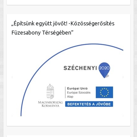
„Építsünk együtt jövőt! -Közösségerősítés
Füzesabony Térségében”