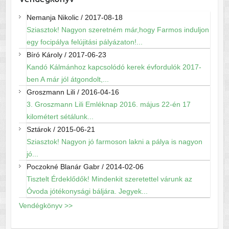
Nemanja Nikolic
/
2017-08-18
Sziasztok! Nagyon szeretném már,hogy Farmos induljon
egy focipálya felújitási pályázaton!...
Bíró Károly
/
2017-06-23
Kandó Kálmánhoz kapcsolódó kerek évfordulók 2017-
ben A már jól átgondolt,...
Groszmann Lili
/
2016-04-16
3. Groszmann Lili Emléknap 2016. május 22-én 17
kilométert sétálunk...
Sztárok
/
2015-06-21
Sziasztok! Nagyon jó farmoson lakni a pálya is nagyon
jó...
Poczokné Blanár Gabr
/
2014-02-06
Tisztelt Érdeklődők! Mindenkit szeretettel várunk az
Óvoda jótékonysági báljára. Jegyek...
Vendégkönyv >>