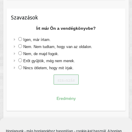
Szavazások
Írt már Ön a vendégkönyvbe?
Igen, már írtam.
Nem. Nem tudtam, hogy van az oldalon.
Nem, de majd fogok.
Erőt gyűjtök, még nem merek.
Nincs ötletem, hogy mit írjak.
Eredmény
Honlapunk - más honlapokhoz hasonlóan - cookie-kat használ. A honlap