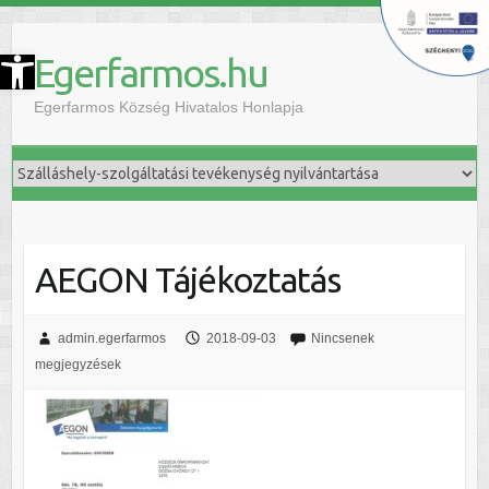
szköztár megnyitása
Egerfarmos.hu
Egerfarmos Község Hivatalos Honlapja
AEGON Tájékoztatás
admin.egerfarmos
2018-09-03
Nincsenek
megjegyzések