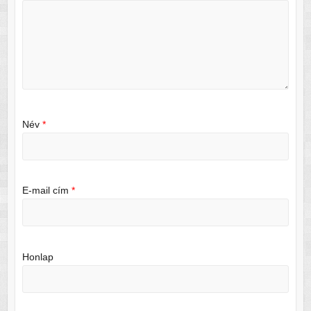
Név
*
E-mail cím
*
Honlap