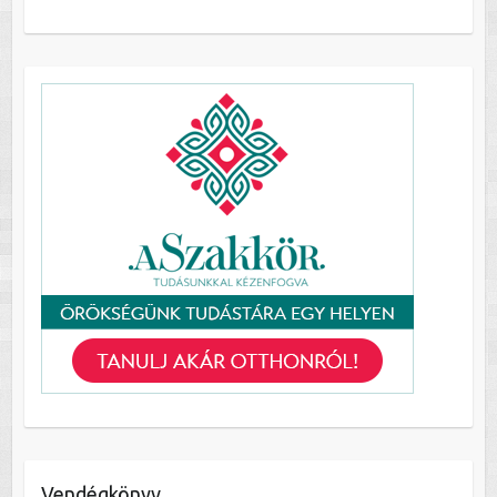
Vendégkönyv