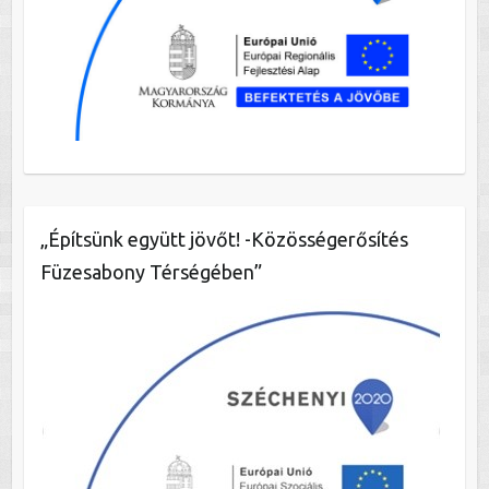
„Építsünk együtt jövőt! -Közösségerősítés
Füzesabony Térségében”