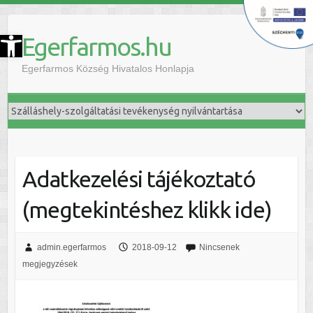
szköztár megnyitása
Egerfarmos.hu
Egerfarmos Község Hivatalos Honlapja
Adatkezelési tájékoztató
(megtekintéshez klikk ide)
admin.egerfarmos
2018-09-12
Nincsenek
megjegyzések