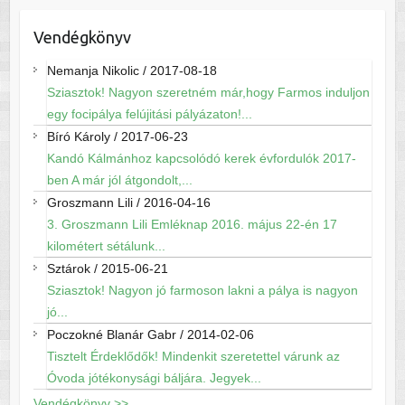
Vendégkönyv
Nemanja Nikolic
/
2017-08-18
Sziasztok! Nagyon szeretném már,hogy Farmos induljon
egy focipálya felújitási pályázaton!...
Bíró Károly
/
2017-06-23
Kandó Kálmánhoz kapcsolódó kerek évfordulók 2017-
ben A már jól átgondolt,...
Groszmann Lili
/
2016-04-16
3. Groszmann Lili Emléknap 2016. május 22-én 17
kilométert sétálunk...
Sztárok
/
2015-06-21
Sziasztok! Nagyon jó farmoson lakni a pálya is nagyon
jó...
Poczokné Blanár Gabr
/
2014-02-06
Tisztelt Érdeklődők! Mindenkit szeretettel várunk az
Óvoda jótékonysági báljára. Jegyek...
Vendégkönyv >>