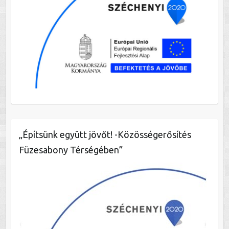
„Építsünk együtt jövőt! -Közösségerősítés
Füzesabony Térségében”