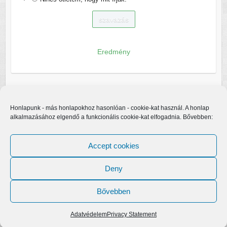
Eredmény
Honlapunk - más honlapokhoz hasonlóan - cookie-kat használ. A honlap
alkalmazásához elgendő a funkcionális cookie-kat elfogadnia. Bővebben:
Accept cookies
Deny
Bővebben
Copyright © 2026
Egerfarmos.hu
. A sablont készítette:
Colorlib
Működteti:
WordPress
Adatvédelem
Privacy Statement