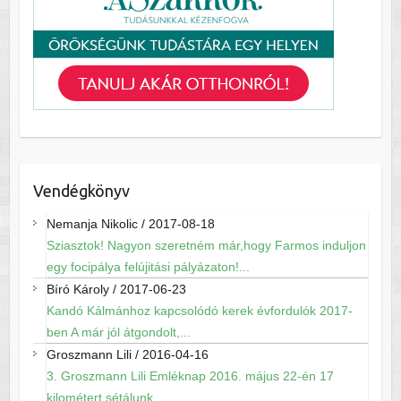
Vendégkönyv
Nemanja Nikolic
/
2017-08-18
Sziasztok! Nagyon szeretném már,hogy Farmos induljon
egy focipálya felújitási pályázaton!...
Bíró Károly
/
2017-06-23
Kandó Kálmánhoz kapcsolódó kerek évfordulók 2017-
ben A már jól átgondolt,...
Groszmann Lili
/
2016-04-16
3. Groszmann Lili Emléknap 2016. május 22-én 17
kilométert sétálunk...