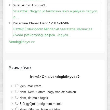
Sztárok
/
2015-06-21
Sziasztok! Nagyon jó farmoson lakni a pálya is nagyon
jó...
Poczokné Blanár Gabr
/
2014-02-06
Tisztelt Érdeklődők! Mindenkit szeretettel várunk az
Óvoda jótékonysági báljára. Jegyek...
Vendégkönyv >>
Szavazások
Írt már Ön a vendégkönyvbe?
Igen, már írtam.
Nem. Nem tudtam, hogy van az oldalon.
Nem, de majd fogok.
Erőt gyűjtök, még nem merek.
Nincs ötletem, hogy mit írjak.