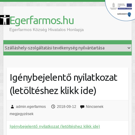
szköztár megnyitása
Egerfarmos.hu
Egerfarmos Község Hivatalos Honlapja
Igénybejelentő nyilatkozat
(letöltéshez klikk ide)
admin.egerfarmos
2018-09-12
Nincsenek
megjegyzések
Igénybejelentő nyilatkozat (letöltéshez klikk ide)