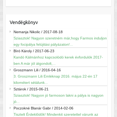
Vendégkönyv
Nemanja Nikolic
/
2017-08-18
Sziasztok! Nagyon szeretném már,hogy Farmos induljon
egy focipálya felújitási pályázaton!...
Bíró Károly
/
2017-06-23
Kandó Kálmánhoz kapcsolódó kerek évfordulók 2017-
ben A már jól átgondolt,...
Groszmann Lili
/
2016-04-16
3. Groszmann Lili Emléknap 2016. május 22-én 17
kilométert sétálunk...
Sztárok
/
2015-06-21
Sziasztok! Nagyon jó farmoson lakni a pálya is nagyon
jó...
Poczokné Blanár Gabr
/
2014-02-06
Tisztelt Érdeklődők! Mindenkit szeretettel várunk az