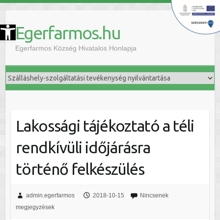
szköztár megnyitása
Egerfarmos.hu
Egerfarmos Község Hivatalos Honlapja
Lakossági tájékoztató a téli
rendkívüli időjárásra
történő felkészülés
admin.egerfarmos
2018-10-15
Nincsenek
megjegyzések