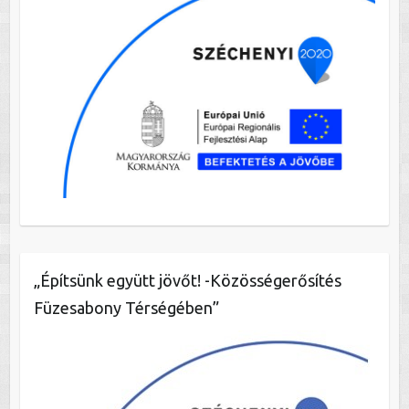
„Építsünk együtt jövőt! -Közösségerősítés
Füzesabony Térségében”