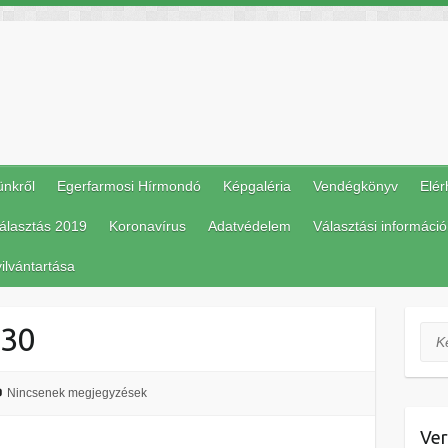
ünkről
Egerfarmosi Hírmondó
Képgaléria
Vendégkönyv
Elér
álasztás 2019
Koronavírus
Adatvédelem
Választási információ
ilvántartása
.30
Ker
Nincsenek megjegyzések
Ver