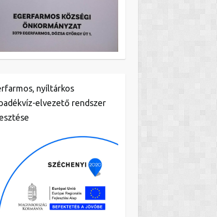
rfarmos, nyíltárkos
padékvíz-elvezető rendszer
lesztése