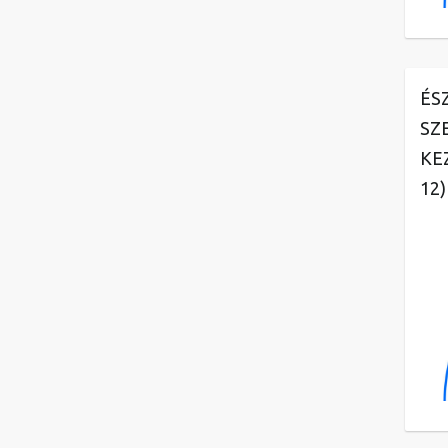
ÉS
SZ
KE
12)