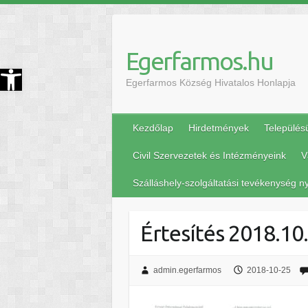
Egerfarmos.hu
szköztár megnyitása
Egerfarmos Község Hivatalos Honlapja
Kezdőlap
Hirdetmények
Település
Civil Szervezetek és Intézményeink
V
Szálláshely-szolgáltatási tevékenység ny
Értesítés 2018.10
admin.egerfarmos
2018-10-25