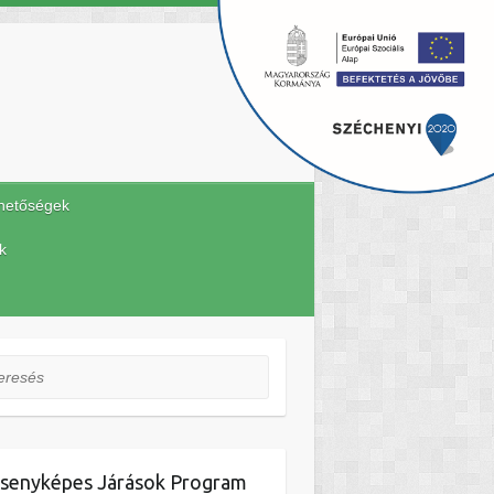
hetőségek
k
esés
senyképes Járások Program