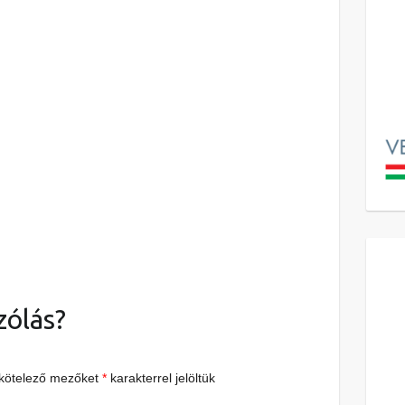
zólás?
 kötelező mezőket
*
karakterrel jelöltük