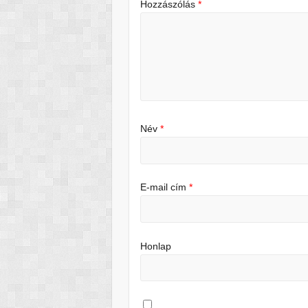
Hozzászólás
*
Név
*
E-mail cím
*
Honlap