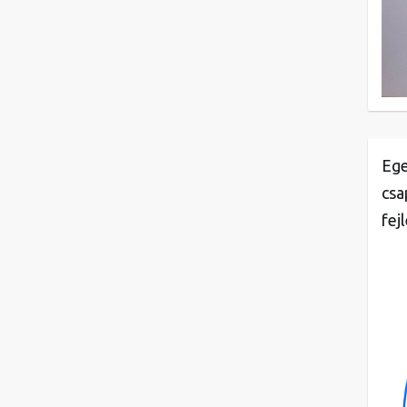
Ege
csa
fej