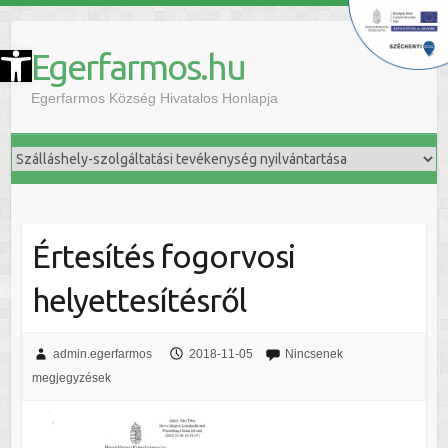
szköztár megnyitása
Egerfarmos.hu
Egerfarmos Község Hivatalos Honlapja
Értesítés fogorvosi
helyettesítésről
admin.egerfarmos
2018-11-05
Nincsenek
megjegyzések