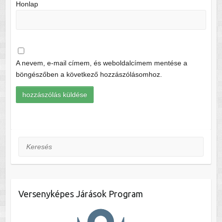
Honlap
A nevem, e-mail címem, és weboldalcímem mentése a
böngészőben a következő hozzászólásomhoz.
Keresés
Versenyképes Járások Program