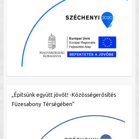
„Építsünk együtt jövőt! -Közösségerősítés
Füzesabony Térségében”