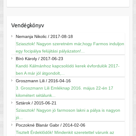
Vendégkönyv
Nemanja Nikolic
/
2017-08-18
Sziasztok! Nagyon szeretném már,hogy Farmos induljon
egy focipálya felújitási pályázaton!...
Bíró Károly
/
2017-06-23
Kandó Kálmánhoz kapcsolódó kerek évfordulók 2017-
ben A már jól átgondolt,...
Groszmann Lili
/
2016-04-16
3. Groszmann Lili Emléknap 2016. május 22-én 17
kilométert sétálunk...
Sztárok
/
2015-06-21
Sziasztok! Nagyon jó farmoson lakni a pálya is nagyon
jó...
Poczokné Blanár Gabr
/
2014-02-06
Tisztelt Érdeklődők! Mindenkit szeretettel várunk az