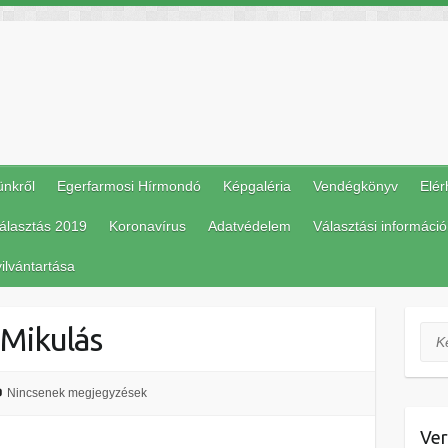
ünkről
Egerfarmosi Hírmondó
Képgaléria
Vendégkönyv
Elér
álasztás 2019
Koronavírus
Adatvédelem
Választási információ
ilvántartása
 Mikulás
Ker
Nincsenek megjegyzések
Ver