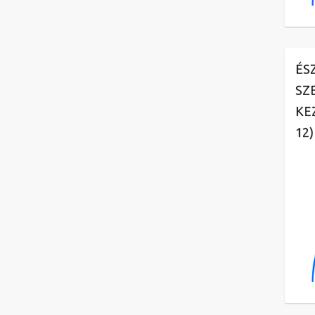
ÉS
SZ
KE
12)