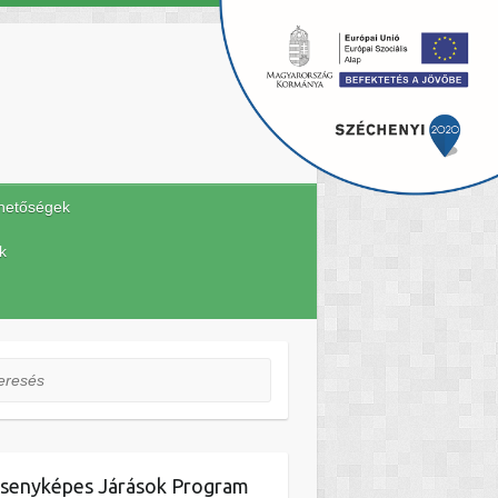
hetőségek
k
esés
senyképes Járások Program