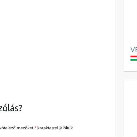
zólás?
 kötelező mezőket
*
karakterrel jelöltük