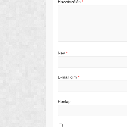
Hozzászólás
*
Név
*
E-mail cím
*
Honlap