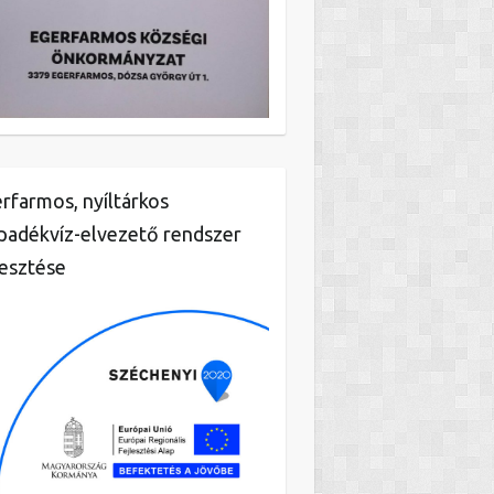
rfarmos, nyíltárkos
padékvíz-elvezető rendszer
lesztése