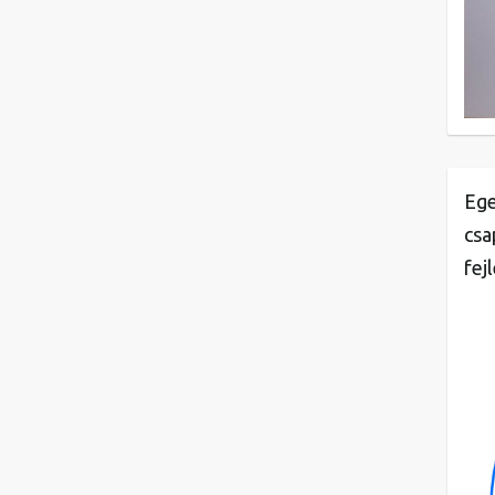
Ege
csa
fej