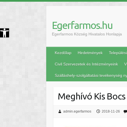
Egerfarmos.hu
szköztár megnyitása
Egerfarmos Község Hivatalos Honlapja
Kezdőlap
Hirdetmények
Település
Civil Szervezetek és Intézményeink
V
Szálláshely-szolgáltatási tevékenység ny
Meghívó Kis Bocs
admin.egerfarmos
2018-11-26