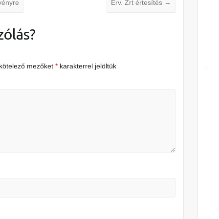
vényre
Érv. Zrt értesítés
→
zólás?
 kötelező mezőket
*
karakterrel jelöltük