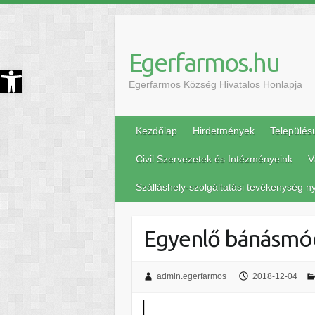
Egerfarmos.hu
szköztár megnyitása
Egerfarmos Község Hivatalos Honlapja
Kezdőlap
Hirdetmények
Település
Civil Szervezetek és Intézményeink
V
Szálláshely-szolgáltatási tevékenység ny
Egyenlő bánásmó
admin.egerfarmos
2018-12-04