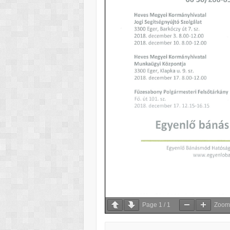
Page
1
/
1
Zoo