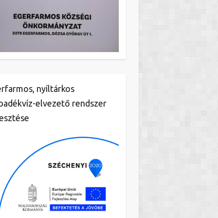
rfarmos, nyíltárkos
padékvíz-elvezető rendszer
lesztése