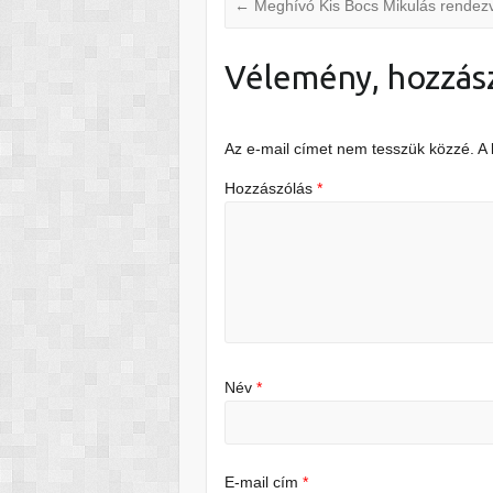
←
Meghívó Kis Bocs Mikulás rendez
Vélemény, hozzás
Az e-mail címet nem tesszük közzé.
A
Hozzászólás
*
Név
*
E-mail cím
*