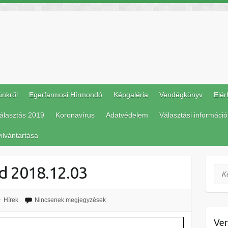
ünkről
Egerfarmosi Hírmondó
Képgaléria
Vendégkönyv
Elér
álasztás 2019
Koronavírus
Adatvédelem
Választási információ
ilvántartása
d 2018.12.03
Ker
Hírek
Nincsenek megjegyzések
Ver