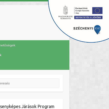
hetőségek
k
esés
senyképes Járások Program