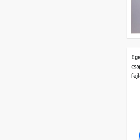
Ege
csa
fej