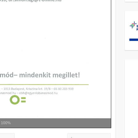
m
100%