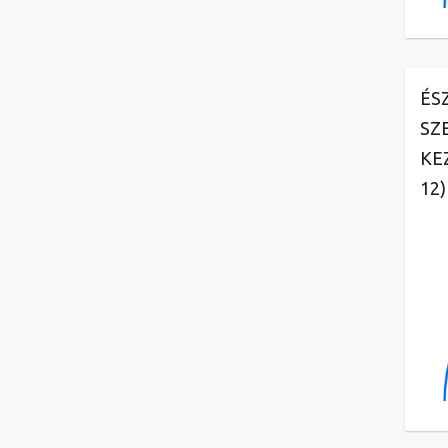
ÉS
SZ
KE
12)