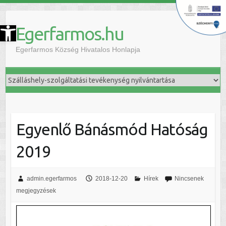
szköztár megnyitása
Egerfarmos.hu
Egerfarmos Község Hivatalos Honlapja
Egyenlő Bánásmód Hatóság
2019
admin.egerfarmos
2018-12-20
Hírek
Nincsenek
megjegyzések