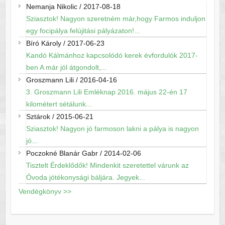
Nemanja Nikolic
/
2017-08-18
Sziasztok! Nagyon szeretném már,hogy Farmos induljon
egy focipálya felújitási pályázaton!...
Bíró Károly
/
2017-06-23
Kandó Kálmánhoz kapcsolódó kerek évfordulók 2017-
ben A már jól átgondolt,...
Groszmann Lili
/
2016-04-16
3. Groszmann Lili Emléknap 2016. május 22-én 17
kilométert sétálunk...
Sztárok
/
2015-06-21
Sziasztok! Nagyon jó farmoson lakni a pálya is nagyon
jó...
Poczokné Blanár Gabr
/
2014-02-06
Tisztelt Érdeklődők! Mindenkit szeretettel várunk az
Óvoda jótékonysági báljára. Jegyek...
Vendégkönyv >>