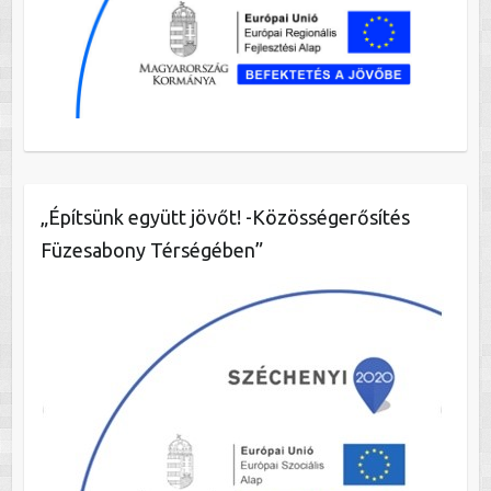
„Építsünk együtt jövőt! -Közösségerősítés
Füzesabony Térségében”