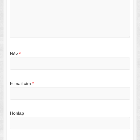
Név
*
E-mail cím
*
Honlap