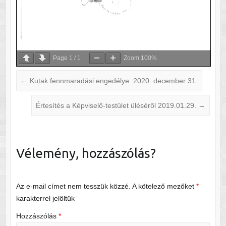
Page
1
/
1
Zoom
100%
←
Kutak fennmaradási engedélye: 2020. december 31.
Értesítés a Képviselő-testület üléséről 2019.01.29.
→
Vélemény, hozzászólás?
Az e-mail címet nem tesszük közzé.
A kötelező mezőket
*
karakterrel jelöltük
Hozzászólás
*