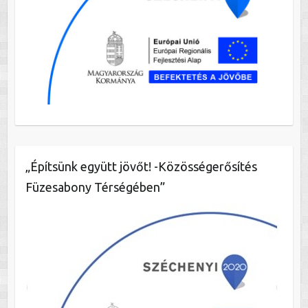
„Építsünk együtt jövőt! -Közösségerősítés
Füzesabony Térségében”