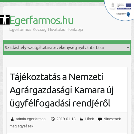
szköztár megnyitása
Egerfarmos.hu
Egerfarmos Község Hivatalos Honlapja
Tájékoztatás a Nemzeti
Agrárgazdasági Kamara új
ügyfélfogadási rendjéről
admin.egerfarmos
2019-01-18
Hírek
Nincsenek
megjegyzések