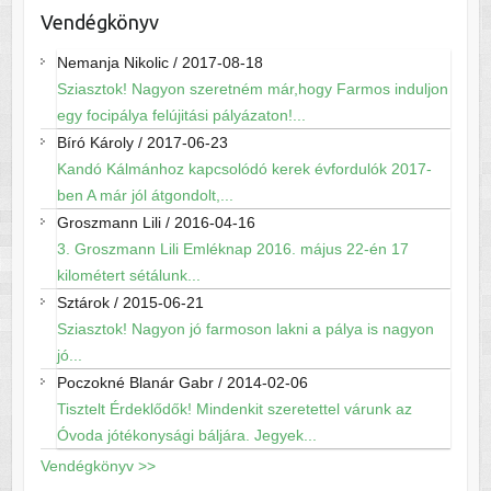
Vendégkönyv
Nemanja Nikolic
/
2017-08-18
Sziasztok! Nagyon szeretném már,hogy Farmos induljon
egy focipálya felújitási pályázaton!...
Bíró Károly
/
2017-06-23
Kandó Kálmánhoz kapcsolódó kerek évfordulók 2017-
ben A már jól átgondolt,...
Groszmann Lili
/
2016-04-16
3. Groszmann Lili Emléknap 2016. május 22-én 17
kilométert sétálunk...
Sztárok
/
2015-06-21
Sziasztok! Nagyon jó farmoson lakni a pálya is nagyon
jó...
Poczokné Blanár Gabr
/
2014-02-06
Tisztelt Érdeklődők! Mindenkit szeretettel várunk az
Óvoda jótékonysági báljára. Jegyek...
Vendégkönyv >>