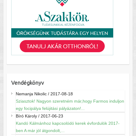
Vendégkönyv
Nemanja Nikolic
/
2017-08-18
Sziasztok! Nagyon szeretném már,hogy Farmos induljon
egy focipálya felújitási pályázaton!...
Bíró Károly
/
2017-06-23
Kandó Kálmánhoz kapcsolódó kerek évfordulók 2017-
ben A már jól átgondolt,...