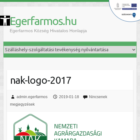
szköztár megnyitása
Egerfarmos.hu
Egerfarmos Község Hivatalos Honlapja
nak-logo-2017
admin.egerfarmos
2019-01-18
Nincsenek
megjegyzések