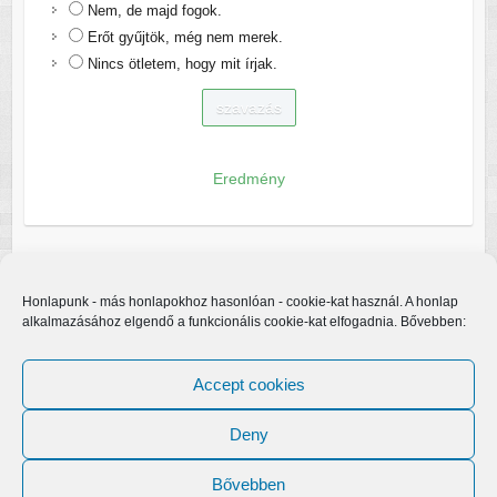
Nem, de majd fogok.
Erőt gyűjtök, még nem merek.
Nincs ötletem, hogy mit írjak.
Eredmény
Honlapunk - más honlapokhoz hasonlóan - cookie-kat használ. A honlap
alkalmazásához elgendő a funkcionális cookie-kat elfogadnia. Bővebben:
Accept cookies
Deny
Bővebben
Copyright © 2026
Egerfarmos.hu
. A sablont készítette:
Colorlib
Működteti: