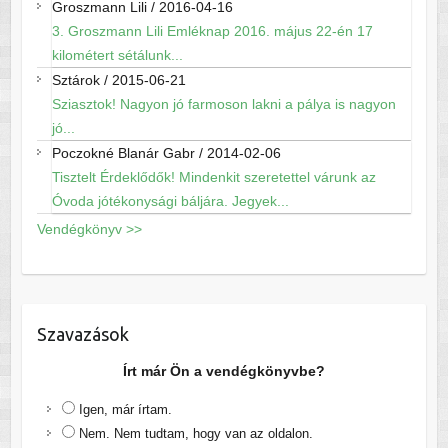
Groszmann Lili
/
2016-04-16
3. Groszmann Lili Emléknap 2016. május 22-én 17
kilométert sétálunk...
Sztárok
/
2015-06-21
Sziasztok! Nagyon jó farmoson lakni a pálya is nagyon
jó...
Poczokné Blanár Gabr
/
2014-02-06
Tisztelt Érdeklődők! Mindenkit szeretettel várunk az
Óvoda jótékonysági báljára. Jegyek...
Vendégkönyv >>
Szavazások
Írt már Ön a vendégkönyvbe?
Igen, már írtam.
Nem. Nem tudtam, hogy van az oldalon.