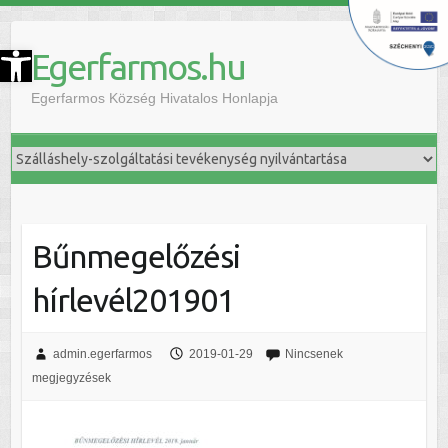
szköztár megnyitása
Egerfarmos.hu
Egerfarmos Község Hivatalos Honlapja
Bűnmegelőzési
hírlevél201901
admin.egerfarmos
2019-01-29
Nincsenek
megjegyzések