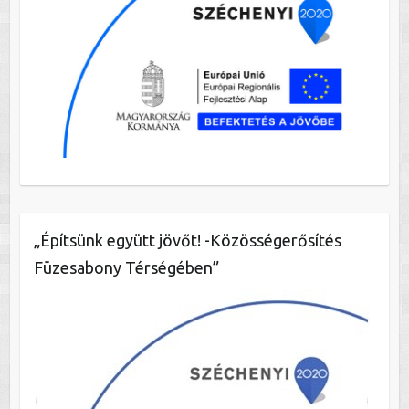
„Építsünk együtt jövőt! -Közösségerősítés
Füzesabony Térségében”