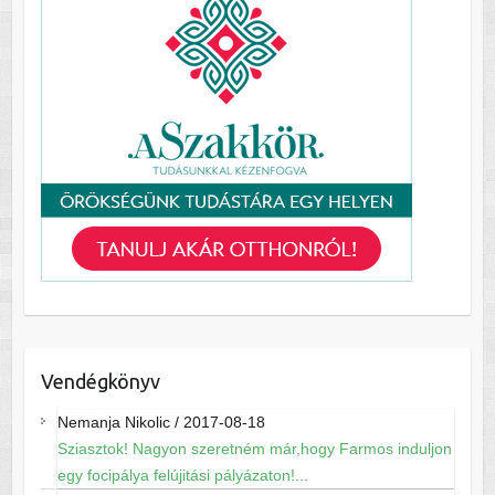
Vendégkönyv
Nemanja Nikolic
/
2017-08-18
Sziasztok! Nagyon szeretném már,hogy Farmos induljon
egy focipálya felújitási pályázaton!...