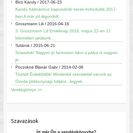
Bíró Károly
/
2017-06-23
Kandó Kálmánhoz kapcsolódó kerek évfordulók 2017-
ben A már jól átgondolt,...
Groszmann Lili
/
2016-04-16
3. Groszmann Lili Emléknap 2016. május 22-én 17
kilométert sétálunk...
Sztárok
/
2015-06-21
Sziasztok! Nagyon jó farmoson lakni a pálya is nagyon
jó...
Poczokné Blanár Gabr
/
2014-02-06
Tisztelt Érdeklődők! Mindenkit szeretettel várunk az
Óvoda jótékonysági báljára. Jegyek...
Vendégkönyv >>
Szavazások
Írt már Ön a vendégkönyvbe?