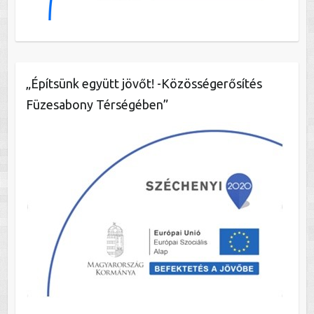
„Építsünk együtt jövőt! -Közösségerősítés
Füzesabony Térségében”