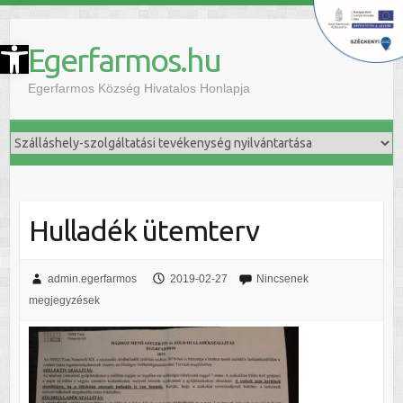
szköztár megnyitása
Egerfarmos.hu
Egerfarmos Község Hivatalos Honlapja
Hulladék ütemterv
admin.egerfarmos
2019-02-27
Nincsenek
megjegyzések