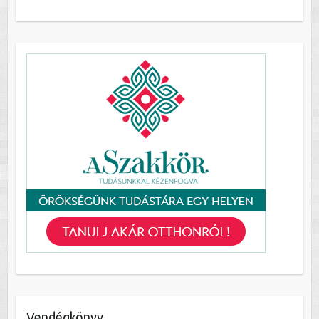
Vendégkönyv