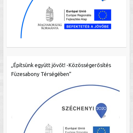
„Építsünk együtt jövőt! -Közösségerősítés
Füzesabony Térségében”