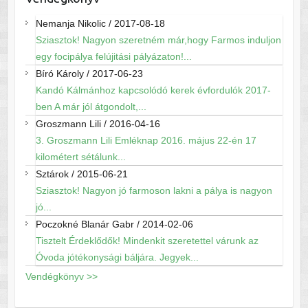
Nemanja Nikolic
/
2017-08-18
Sziasztok! Nagyon szeretném már,hogy Farmos induljon
egy focipálya felújitási pályázaton!...
Bíró Károly
/
2017-06-23
Kandó Kálmánhoz kapcsolódó kerek évfordulók 2017-
ben A már jól átgondolt,...
Groszmann Lili
/
2016-04-16
3. Groszmann Lili Emléknap 2016. május 22-én 17
kilométert sétálunk...
Sztárok
/
2015-06-21
Sziasztok! Nagyon jó farmoson lakni a pálya is nagyon
jó...
Poczokné Blanár Gabr
/
2014-02-06
Tisztelt Érdeklődők! Mindenkit szeretettel várunk az
Óvoda jótékonysági báljára. Jegyek...
Vendégkönyv >>