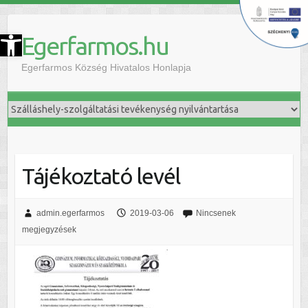
szköztár megnyitása
Egerfarmos.hu
Egerfarmos Község Hivatalos Honlapja
Tájékoztató levél
admin.egerfarmos
2019-03-06
Nincsenek
megjegyzések