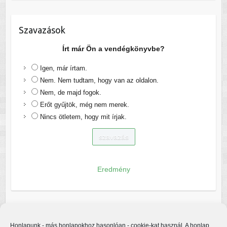
Szavazások
Írt már Ön a vendégkönyvbe?
Igen, már írtam.
Nem. Nem tudtam, hogy van az oldalon.
Nem, de majd fogok.
Erőt gyűjtök, még nem merek.
Nincs ötletem, hogy mit írjak.
Eredmény
Honlapunk - más honlapokhoz hasonlóan - cookie-kat használ. A honlap