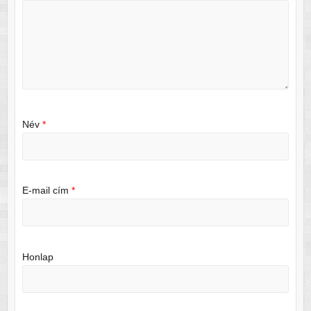
Név
*
E-mail cím
*
Honlap