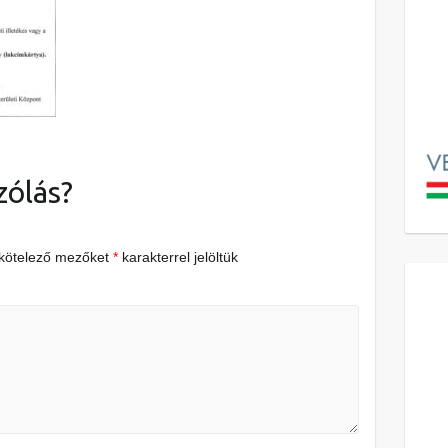
zólás?
 kötelező mezőket
*
karakterrel jelöltük