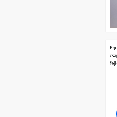
Ege
csa
fej