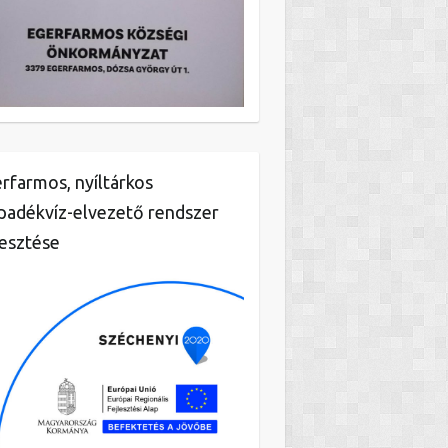
rfarmos, nyíltárkos
padékvíz-elvezető rendszer
lesztése