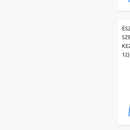
ÉS
SZ
KE
12)