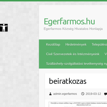
Egerfarmos.hu
szköztár megnyitása
Egerfarmos Község Hivatalos Honlapja
Kezdőlap
Hirdetmények
Település
Civil Szervezetek és Intézményeink
V
Szálláshely-szolgáltatási tevékenység ny
beiratkozas
admin.egerfarmos
2019-03-12