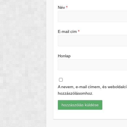
Név
*
E-mail cím
*
Honlap
A nevem, e-mail címem, és weboldal
hozzászólásomhoz.