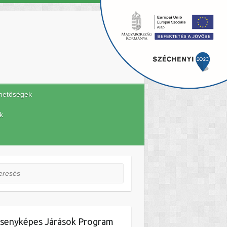
hetőségek
k
esés
senyképes Járások Program