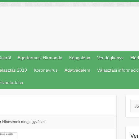
ünkről
Egerfarmosi Hírmondó
Képgaléria
Vendégkönyv
Elér
álasztás 2019
Koronavírus
Adatvédelem
Választási információ
ilvántartása
Ker
Nincsenek megjegyzések
Ver