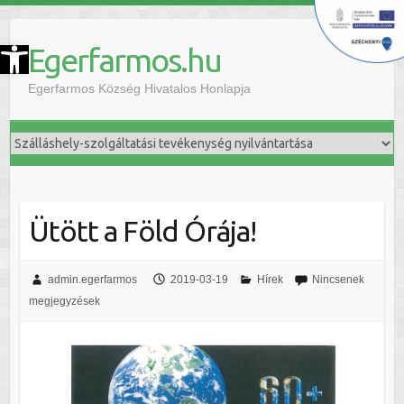
szköztár megnyitása
Egerfarmos.hu
Egerfarmos Község Hivatalos Honlapja
Ütött a Föld Órája!
admin.egerfarmos
2019-03-19
Hírek
Nincsenek
megjegyzések