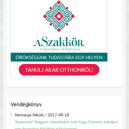
Vendégkönyv
Nemanja Nikolic
/
2017-08-18
Sziasztok! Nagyon szeretném már,hogy Farmos induljon
egy focipálya felújitási pályázaton!...