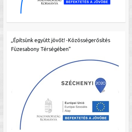
„Építsünk együtt jövőt! -Közösségerősítés
Füzesabony Térségében”