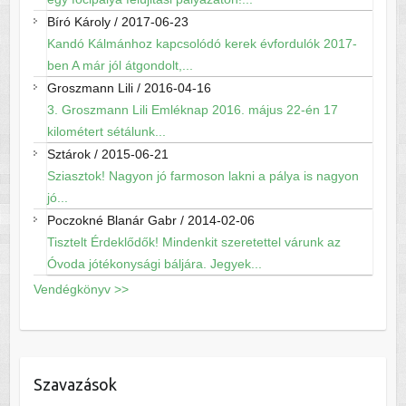
Bíró Károly
/
2017-06-23
Kandó Kálmánhoz kapcsolódó kerek évfordulók 2017-
ben A már jól átgondolt,...
Groszmann Lili
/
2016-04-16
3. Groszmann Lili Emléknap 2016. május 22-én 17
kilométert sétálunk...
Sztárok
/
2015-06-21
Sziasztok! Nagyon jó farmoson lakni a pálya is nagyon
jó...
Poczokné Blanár Gabr
/
2014-02-06
Tisztelt Érdeklődők! Mindenkit szeretettel várunk az
Óvoda jótékonysági báljára. Jegyek...
Vendégkönyv >>
Szavazások