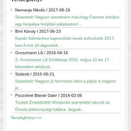
Nemanja Nikolic
/
2017-08-18
Sziasztok! Nagyon szeretném már,hogy Farmos induljon
egy focipálya felújitási pályázaton!...
Bíró Károly
/
2017-06-23
Kandó Kálmánhoz kapcsolódó kerek évfordulók 2017-
ben A már jól átgondolt,...
Groszmann Lili
/
2016-04-16
3. Groszmann Lili Emléknap 2016. május 22-én 17
kilométert sétálunk...
Sztárok
/
2015-06-21
Sziasztok! Nagyon jó farmoson lakni a pálya is nagyon
jó...
Poczokné Blanár Gabr
/
2014-02-06
Tisztelt Érdeklődők! Mindenkit szeretettel várunk az
Óvoda jótékonysági báljára. Jegyek...
Vendégkönyv >>