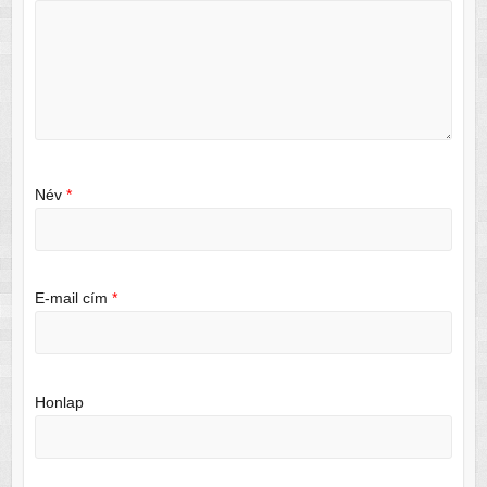
Név
*
E-mail cím
*
Honlap