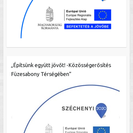
„Építsünk együtt jövőt! -Közösségerősítés
Füzesabony Térségében”