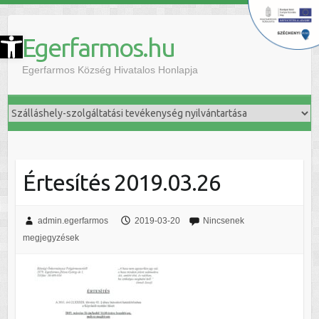
szköztár megnyitása
Egerfarmos.hu
Egerfarmos Község Hivatalos Honlapja
Értesítés 2019.03.26
admin.egerfarmos
2019-03-20
Nincsenek
megjegyzések