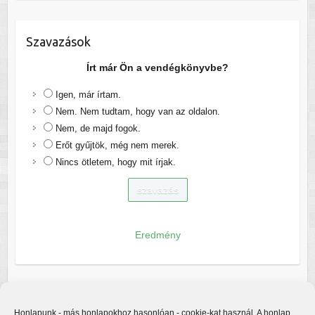
Szavazások
Írt már Ön a vendégkönyvbe?
Igen, már írtam.
Nem. Nem tudtam, hogy van az oldalon.
Nem, de majd fogok.
Erőt gyűjtök, még nem merek.
Nincs ötletem, hogy mit írjak.
Eredmény
Honlapunk - más honlapokhoz hasonlóan - cookie-kat használ. A honlap