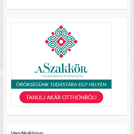
Vendégkönyv