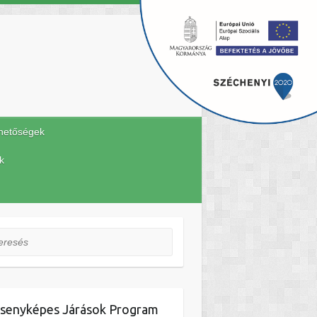
hetőségek
k
esés
senyképes Járások Program