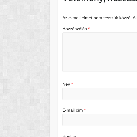
Az e-mail címet nem tesszük közzé.
A
Hozzászólás
*
Név
*
E-mail cím
*
Honlap