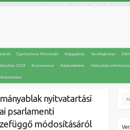
ünkről
Egerfarmosi Hírmondó
Képgaléria
Vendégkönyv
Elér
álasztás 2019
Koronavírus
Adatvédelem
Választási információ
ilvántartása
rmányablak nyitvatartási
Ker
ai psarlamenti
sszefüggő módosításáról
Ver