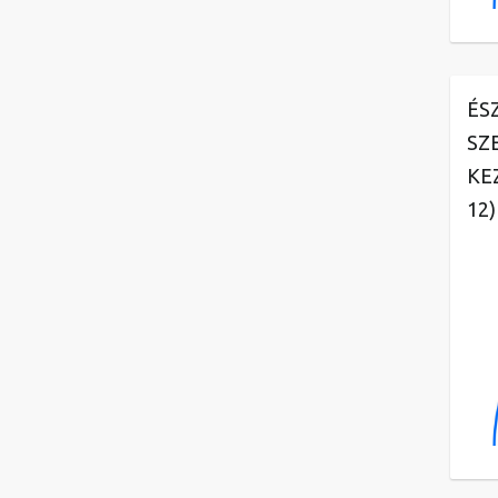
ÉS
SZ
KE
12)