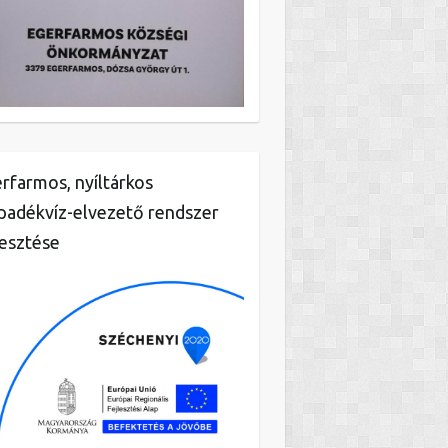
rfarmos, nyíltárkos
padékvíz-elvezető rendszer
lesztése