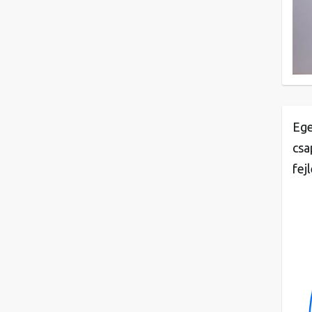
Ege
csa
fej