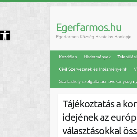
Egerfarmos.hu
szköztár megnyitása
Egerfarmos Község Hivatalos Honlapja
Kezdőlap
Hirdetmények
Település
Civil Szervezetek és Intézményeink
V
Szálláshely-szolgáltatási tevékenység ny
Tájékoztatás a ko
idejének az európ
választásokkal ö