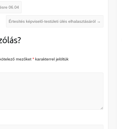
ésre 06.04
Értesítés képviselő-testületi ülés elhalasztásáról
→
zólás?
 kötelező mezőket
*
karakterrel jelöltük