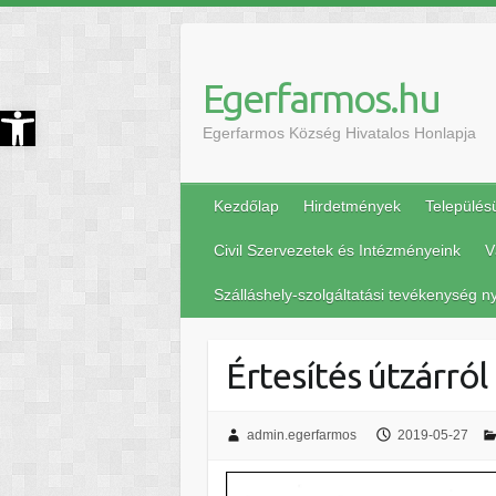
Egerfarmos.hu
szköztár megnyitása
Egerfarmos Község Hivatalos Honlapja
Kezdőlap
Hirdetmények
Település
Civil Szervezetek és Intézményeink
V
Szálláshely-szolgáltatási tevékenység ny
Értesítés útzárról
admin.egerfarmos
2019-05-27