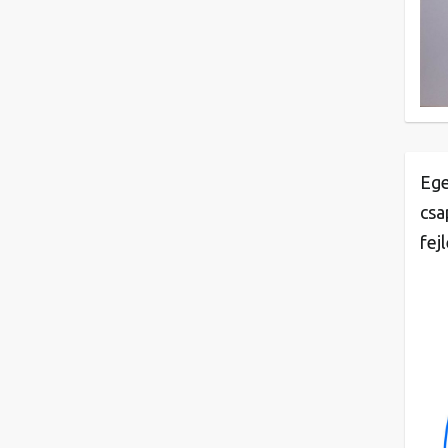
Ege
csa
fej