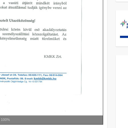
m
100%