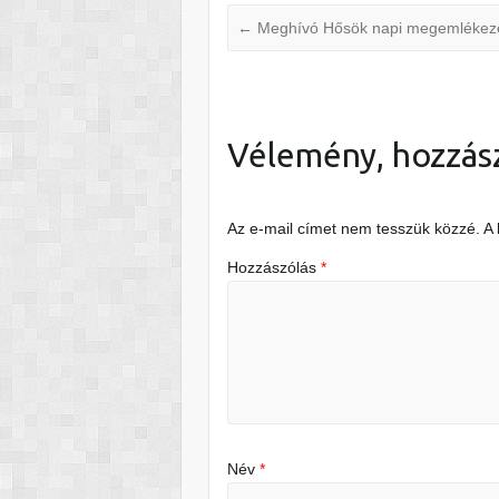
←
Meghívó Hősök napi megemlékez
Vélemény, hozzás
Az e-mail címet nem tesszük közzé.
A
Hozzászólás
*
Név
*