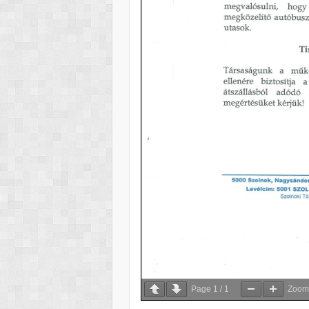
Page
1
/
1
Zoo