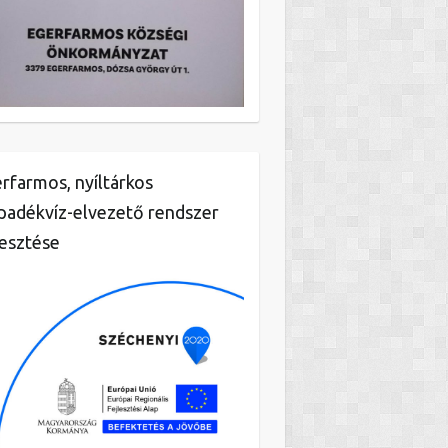
rfarmos, nyíltárkos
padékvíz-elvezető rendszer
lesztése