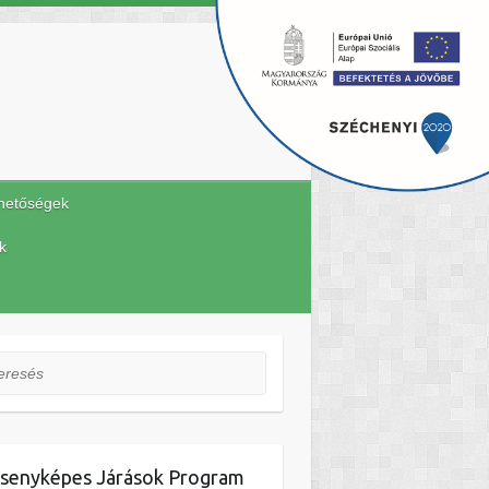
hetőségek
k
esés
senyképes Járások Program