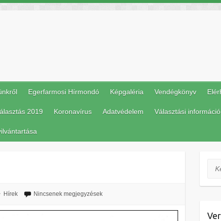
ünkről
Egerfarmosi Hírmondó
Képgaléria
Vendégkönyv
Elér
álasztás 2019
Koronavírus
Adatvédelem
Választási információ
ilvántartása
Ker
Hírek
Nincsenek megjegyzések
Ver