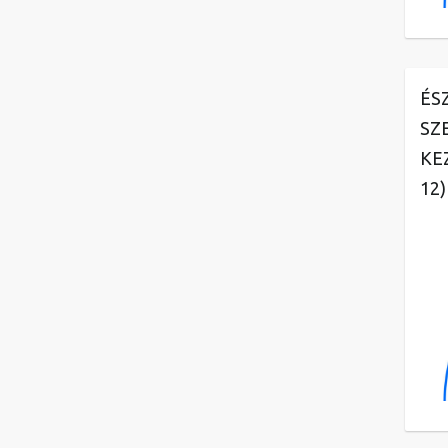
ÉS
SZ
KE
12)