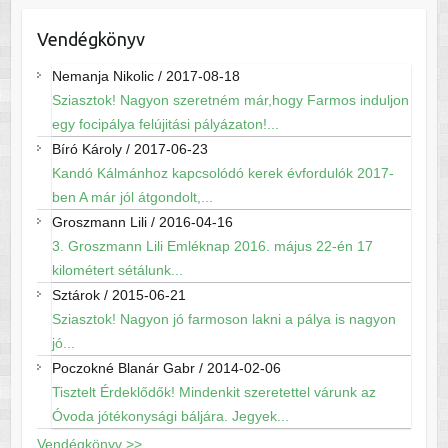
Vendégkönyv
Nemanja Nikolic
/
2017-08-18
Sziasztok! Nagyon szeretném már,hogy Farmos induljon
egy focipálya felújitási pályázaton!...
Bíró Károly
/
2017-06-23
Kandó Kálmánhoz kapcsolódó kerek évfordulók 2017-
ben A már jól átgondolt,...
Groszmann Lili
/
2016-04-16
3. Groszmann Lili Emléknap 2016. május 22-én 17
kilométert sétálunk...
Sztárok
/
2015-06-21
Sziasztok! Nagyon jó farmoson lakni a pálya is nagyon
jó...
Poczokné Blanár Gabr
/
2014-02-06
Tisztelt Érdeklődők! Mindenkit szeretettel várunk az
Óvoda jótékonysági báljára. Jegyek...
Vendégkönyv >>