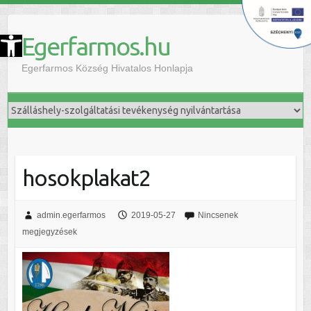
szköztár megnyitása
Egerfarmos.hu
Egerfarmos Község Hivatalos Honlapja
hosokplakat2
admin.egerfarmos
2019-05-27
Nincsenek
megjegyzések