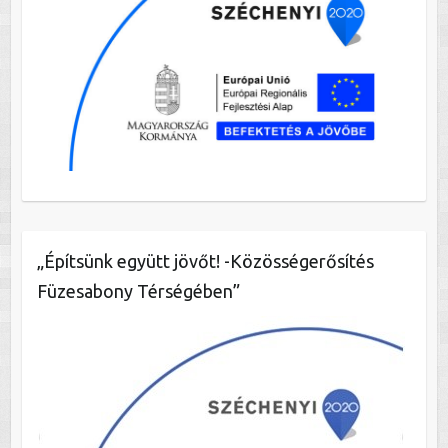
„Építsünk együtt jövőt! -Közösségerősítés
Füzesabony Térségében”